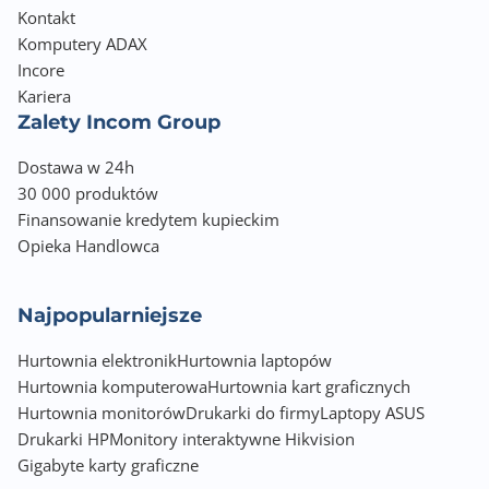
Kontakt
Komputery ADAX
Incore
Kariera
Zalety Incom Group
Dostawa w 24h
30 000 produktów
Finansowanie kredytem kupieckim
Opieka Handlowca
Najpopularniejsze
Hurtownia elektronik
Hurtownia laptopów
Hurtownia komputerowa
Hurtownia kart graficznych
Hurtownia monitorów
Drukarki do firmy
Laptopy ASUS
Drukarki HP
Monitory interaktywne Hikvision
Gigabyte karty graficzne