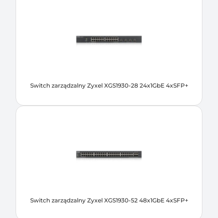
Switch zarządzalny Zyxel XGS1930-28 24x1GbE 4xSFP+
Switch zarządzalny Zyxel XGS1930-52 48x1GbE 4xSFP+