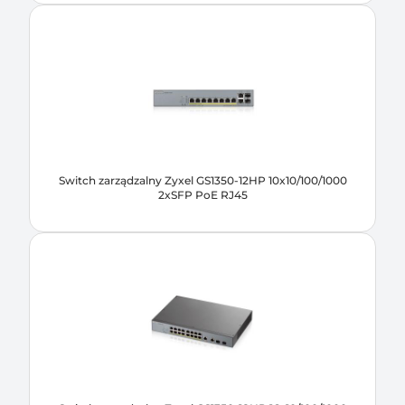
Switch zarządzalny Zyxel GS1350-12HP 10x10/100/1000
2xSFP PoE RJ45