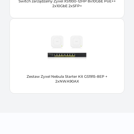
Switch zarządzalny Zyxel XS1930-12HP 8x10GbE PoE++
2x10GbE 2xSFP+
Zestaw Zyxel Nebula Starter Kit GS1915-8EP +
2xNWA90AX