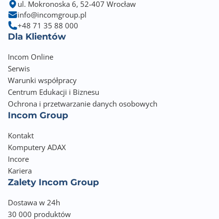
ul. Mokronoska 6, 52-407 Wrocław
0.584
info@incomgroup.pl
+48 71 35 88 000
Waga (g)
Dla Klientów
584
Incom Online
Informacje dodatkowe
Serwis
Features: Fanless, Power Saving by Detecting Link
Warunki współpracy
Status & Cable Length
Centrum Edukacji i Biznesu
Input voltage: 55 V/1.3 A
Ochrona i przetwarzanie danych osobowych
Max. power consumption (watt): 72
Incom Group
External Power Supply
PoE power budget (watt): 60
Kontakt
Operating Temperature: 0°C to 40°C/32°F to 104°F
Komputery ADAX
Storage Temperature -40°C to 70°C/-40°F to 158°F
Incore
Kariera
Zalety Incom Group
Dostawa w 24h
30 000 produktów