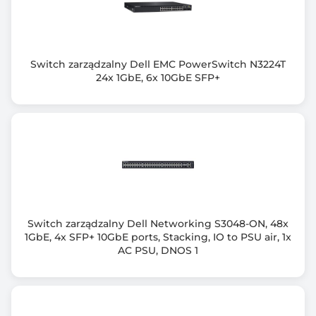
Port PoE
Tak
Switch zarządzalny Dell EMC PowerSwitch N3224T
Ilość portów PoE
24x 1GbE, 6x 10GbE SFP+
4
Obsługiwane protokoły / Zgodność z normami
IEEE 802.3x Flow control
IEEE 802.1Q VLAN (Virtual Local Area Network - Dot1q)
IEEE 802.1p Priorytetyzacja ruchu
Dodatkowe funkcje urządzenia
Switch zarządzalny Dell Networking S3048-ON, 48x
Klient DHCP
1GbE, 4x SFP+ 10GbE ports, Stacking, IO to PSU air, 1x
QoS (Quality of Service)
AC PSU, DNOS 1
Zabezpieczenie Storm Control
Rozmiar tablicy MAC
4 K