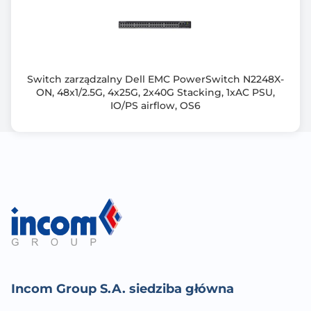
Zarządzanie przez WWW (Smart)
Tak
Przepustowość (Gb/s)
Switch zarządzalny Dell EMC PowerSwitch N2248X-
16.0
ON, 48x1/2.5G, 4x25G, 2x40G Stacking, 1xAC PSU,
IO/PS airflow, OS6
Ramka Jumbo (Bajt)
9000
Bufor pamięci
192 KB
Typ obudowy
Desktop/Rack 1U
Wymiary [G x S x W] (mm)
105 x 240 x 26
Incom Group S.A. siedziba główna
Waga netto (kg)