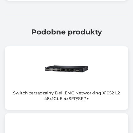
Ilość portów SFP 1GbE
0 szt.
Ilość portów COMBO / SFP 1GbE
0 szt.
Podobne produkty
Ilość portów RJ-45 10GbE
0 szt.
Ilość portów SFP+ 10GbE
0 szt.
Ilość portów COMBO / SFP+ 10GbE
0 szt.
Switch zarządzalny Dell EMC Networking X1052 L2
48x1GbE 4xSFP/SFP+
Ilość portów QSFP+
0 szt.
Ilość portów QSFP28
0 szt.