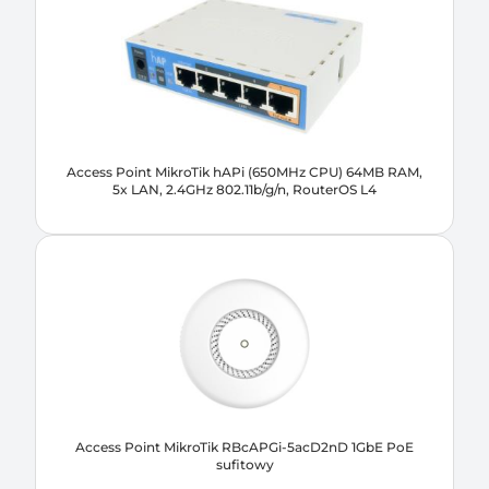
Access Point MikroTik hAPi (650MHz CPU) 64MB RAM,
5x LAN, 2.4GHz 802.11b/g/n, RouterOS L4
Access Point MikroTik RBcAPGi-5acD2nD 1GbE PoE
sufitowy