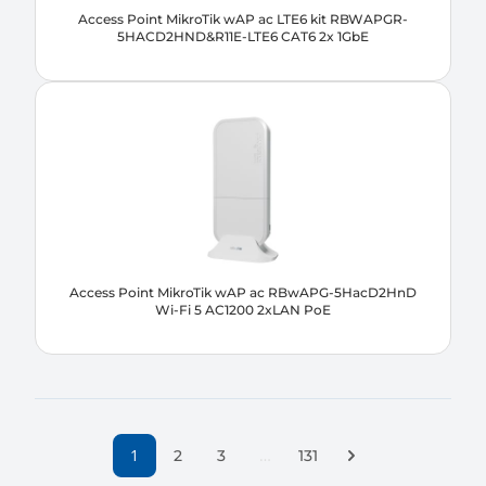
Access Point MikroTik wAP ac LTE6 kit RBWAPGR-
5HACD2HND&R11E-LTE6 CAT6 2x 1GbE
Access Point MikroTik wAP ac RBwAPG-5HacD2HnD
Wi-Fi 5 AC1200 2xLAN PoE
1
…
Następna strona
2
3
131