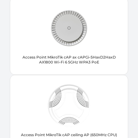
Access Point MikroTik cAP ax cAPGi-5HaxD2HaxD
AX1800 Wi-Fi 6 5GHz WPA3 PoE
Access Point MikroTik cAP ceiling AP (650MHz CPU)