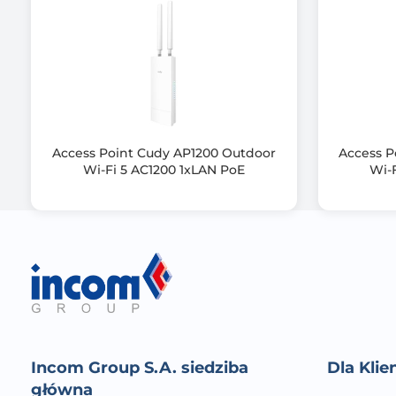
Port PoE
Ilość portów PoE
Wymiary [G x S x W] (mm)
Access Point Cudy AP1200 Outdoor
Access P
Zawiera baterię / akumulator
Wi-Fi 5 AC1200 1xLAN PoE
Wi-
Informacje dodatkowe
Incom Group S.A. siedziba
Dla Kli
główna