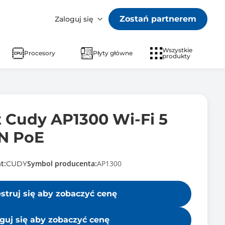
Zostań partnerem
Zaloguj się
Wszystkie
Procesory
Płyty główne
produkty
t Cudy AP1300 Wi-Fi 5
N PoE
t:
Symbol producenta:
AP1300
CUDY
estruj się aby zobaczyć cenę
guj się aby zobaczyć cenę