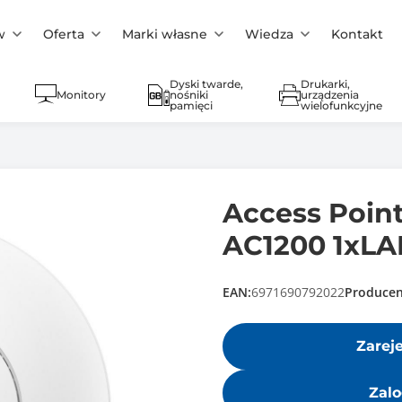
w
Oferta
Marki własne
Wiedza
Kontakt
Dyski twarde,
Drukarki,
Monitory
nośniki
urządzenia
pamięci
wielofunkcyjne
Access Poin
AC1200 1xLA
EAN:
6971690792022
Producen
Zarej
Zalo