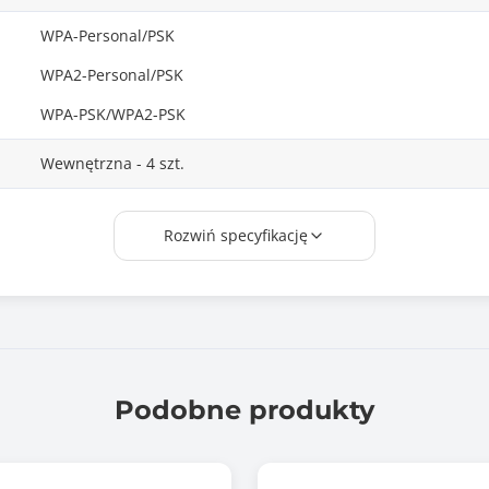
WPA-Personal/PSK
WPA2-Personal/PSK
WPA-PSK/WPA2-PSK
Wewnętrzna - 4 szt.
Nie
Rozwiń specyfikację
Access Point / Punkt dostępowy
QoS (Quality of Service)
MU-MIMO
Wireless scheduling (Harmonogram pracy sieci bezprzewodo
Podobne produkty
1
1x 10M/100M/1G RJ-45 LAN