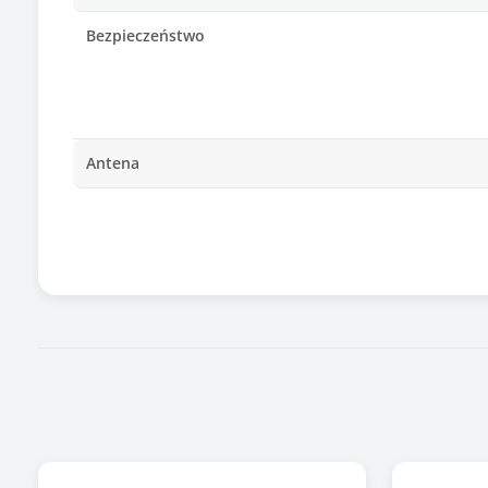
Bezpieczeństwo
Antena
Odpinana antena
Tryb pracy
Dodatkowe funkcje urządzenia
Ilość portów LAN
Porty wej/wyj