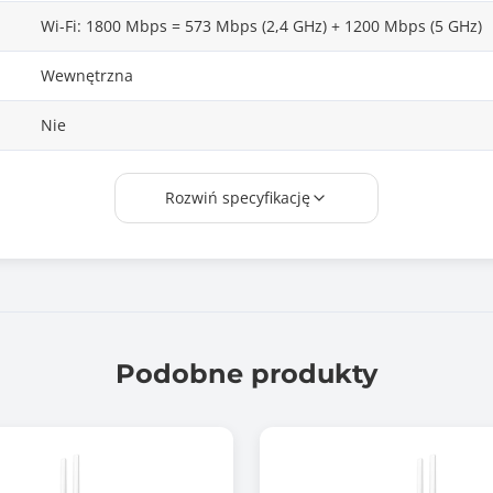
Wi-Fi: 1800 Mbps = 573 Mbps (2,4 GHz) + 1200 Mbps (5 GHz)
Wewnętrzna
Nie
6 dBi (2,4GHz), 5,5 dBi (5GHz)
Rozwiń specyfikację
2
2x 10M/100M/1G RJ-45
Tak
Podobne produkty
1
Nie
Number of DC inputs: 2 (DC jack, PoE-IN)