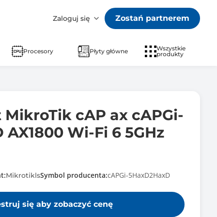
Zostań partnerem
Zaloguj się
Wszystkie
Procesory
Płyty główne
produkty
 MikroTik cAP ax cAPGi-
AX1800 Wi-Fi 6 5GHz
t:
Symbol producenta:
cAPGi-5HaxD2HaxD
Mikrotikls
estruj się aby zobaczyć cenę