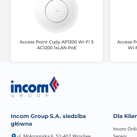
Access Point Cudy AP1300 Wi-Fi 5
Access P
AC1200 1xLAN PoE
Wi-
Incom Group S.A. siedziba
Dla Kli
główna
Incom Onli
ul. Mokronoska 6, 52-407 Wrocław
Serwis