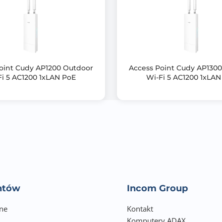
Max power consumption: 28,2 W
Cooling type: Passive
PoE in input Voltage: 18-57 V
PoE-out ports: Ether2
oint Cudy AP1200 Outdoor
Access Point Cudy AP130
Fi 5 AC1200 1xLAN PoE
Wi-Fi 5 AC1200 1xLAN
PoE out: Passive PoE up to 57V
Total output power: 19,2
IP20
Certyfikaty: CE, FCC, IC, EAC, ROHS
entów
Incom Group
ne
Kontakt
Komputery ADAX