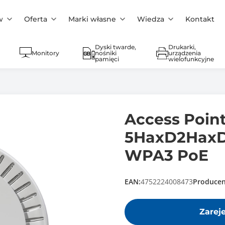
w
Oferta
Marki własne
Wiedza
Kontakt
Dyski twarde,
Drukarki,
Monitory
nośniki
urządzenia
pamięci
wielofunkcyjne
Access Point
5HaxD2HaxD 
WPA3 PoE
EAN:
4752224008473
Producen
Zarej