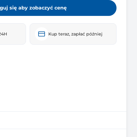
guj się aby zobaczyć cenę
24H
Kup teraz, zapłać później