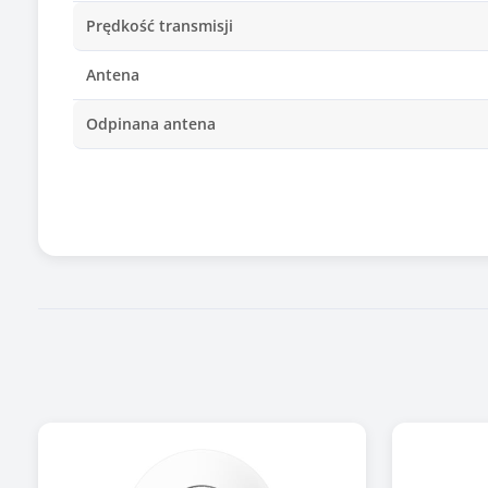
Prędkość transmisji
Antena
Odpinana antena
Zysk anteny bezprzewodowej
Ilość portów LAN
Porty wej/wyj
Port PoE
Ilość portów PoE
Zawiera baterię / akumulator
Informacje dodatkowe