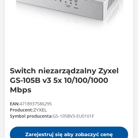
Switch niezarządzalny Zyxel
GS-105B v3 5x 10/100/1000
Mbps
EAN:
4718937586295
Producent:
ZYXEL
Symbol producenta:
GS-105BV3-EU0101F
Zarejestruj się aby zobaczyć cenę