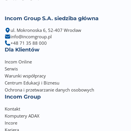
Power supply: Input: 100 to 240 V AC, Output: 5 V DC,
1 A
Temperatura podczas eksploatacji: 0°C do 50°C
Incom Group S.A. siedziba główna
Temperatura podczas przechowywania: od -40°C do
ul. Mokronoska 6, 52-407 Wrocław
70°C
info@incomgroup.pl
Certification: CE, FCC Class B, BSMI
+48 71 35 88 000
Dla Klientów
Incom Online
Serwis
Warunki współpracy
Centrum Edukacji i Biznesu
Ochrona i przetwarzanie danych osobowych
Incom Group
Kontakt
Komputery ADAX
Incore
Kariera