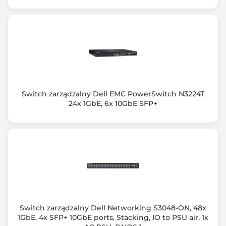
Rozmiar tablicy MAC adresów
2000 Bajty
Zarządzanie przez WWW (Smart)
Nie
Zarządzanie z lini poleceń (CLI)
Switch zarządzalny Dell EMC PowerSwitch N3224T
Nie
24x 1GbE, 6x 10GbE SFP+
Przepustowość (Gb/s)
10.0
Ramka Jumbo (Bajt)
9000
Bufor pamięci
128 KB
Switch zarządzalny Dell Networking S3048-ON, 48x
1GbE, 4x SFP+ 10GbE ports, Stacking, IO to PSU air, 1x