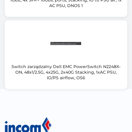
1GbE, 4x SFP+ 10GbE ports, Stacking, IO to PSU air, 1x
IEEE 802.1D STP (Spanning Tree Protocol)
AC PSU, DNOS 1
IEEE 802.1w Rapid Spanning Tree Protocol (RSTP)
IEEE 802.1S Multiple Spanning Tree Protocol (MSTP)
IEEE 802.1Q VLAN (Virtual Local Area Network - Dot1q)
IEEE 802.1p Priorytetyzacja ruchu
IEEE 802.1x Port-based Network Access Control
(PNAC) / Radius Port Access Authentication
Rozmiar tablicy MAC
16 K
Switch zarządzalny Dell EMC PowerSwitch N2248X-
ON, 48x1/2.5G, 4x25G, 2x40G Stacking, 1xAC PSU,
Rozmiar tablicy MAC adresów
IO/PS airflow, OS6
16000 Bajty
Zarządzanie przez WWW (Smart)
Tak
Przepustowość (Gb/s)
100.0