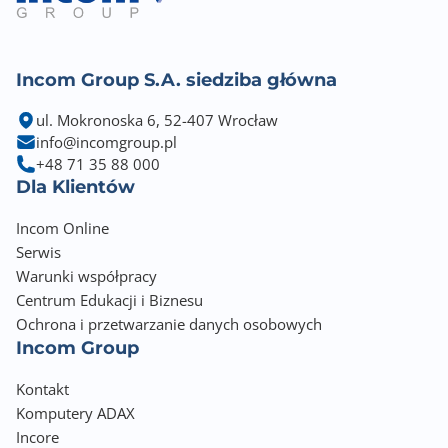
Szybkość przekierowań pakietów (Mpps)
74.00
Incom Group S.A. siedziba główna
Bufor pamięci
1500 KB
ul. Mokronoska 6, 52-407 Wrocław
info@incomgroup.pl
Typ obudowy
+48 71 35 88 000
Desktop/Rack 1U
Dla Klientów
Incom Online
Wymiary [G x S x W] (mm)
Serwis
200 x 440 x 44,5
Warunki współpracy
Waga (g)
Centrum Edukacji i Biznesu
2800
Ochrona i przetwarzanie danych osobowych
Incom Group
Informacje dodatkowe
Kontakt
Flash/RAM: 32 MB/256 MB
Komputery ADAX
Power Input: 100 to 240 V AC, 50/60 Hz
Incore
Max. power consumption (watt): 36.9