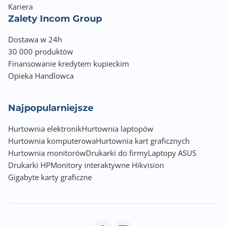
Kariera
Operating Temperature: 0°C to 50°C/32°F to 122°F
Zalety Incom Group
Storage Temperature -40°C to 70°C/-40°F to 158°F
MTBF (hr): 672,235
Dostawa w 24h
Heat dissipation (BTU/hr): 125.83
30 000 produktów
Zawartość: Power cord, Rack mounting kit
Finansowanie kredytem kupieckim
Opieka Handlowca
Najpopularniejsze
Hurtownia elektronik
Hurtownia laptopów
Hurtownia komputerowa
Hurtownia kart graficznych
Hurtownia monitorów
Drukarki do firmy
Laptopy ASUS
Drukarki HP
Monitory interaktywne Hikvision
Gigabyte karty graficzne