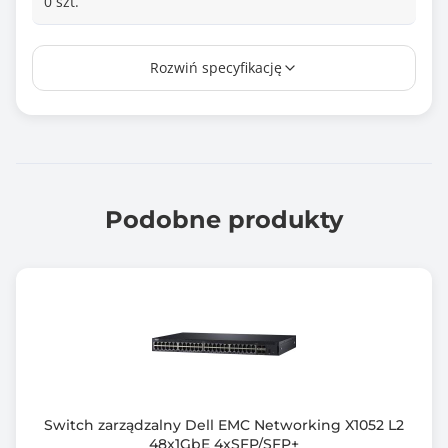
0 szt.
Ilość portów RJ-45 1GbE
Rozwiń specyfikację
44 szt.
Ilość portów SFP 1GbE
2 szt.
Ilość portów COMBO / SFP 1GbE
4 szt.
Podobne produkty
Ilość portów RJ-45 10GbE
0 szt.
Ilość portów SFP+ 10GbE
0 szt.
Ilość portów COMBO / SFP+ 10GbE
0 szt.
Switch zarządzalny Dell EMC Networking X1052 L2
48x1GbE 4xSFP/SFP+