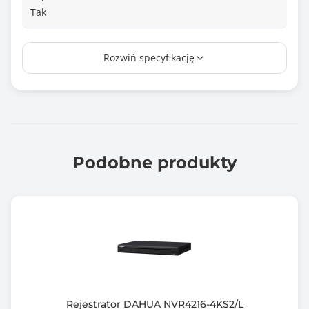
Tak
Złącze VGA
Rozwiń specyfikację
Tak
Zgodność z Onvif
tak
Ilość kanałów
4 szt.
Podobne produkty
Rodzaj dysku
SATA
Typ zasilacza
12VDC
Obsługiwane protokoły / Zgodność z normami
ONVIF
Rejestrator DAHUA NVR4216-4KS2/L