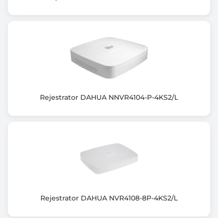
Wymiary [W x S x G] (mm)
47,6 x 260 x 224,9
Informacje dodatkowe
Zestaw do monitoringu IMOU Wi-Fi składa się z 4
kamer Bullet 2C i
4-kanałowego rejestratora z wbudowanym dyskiem
HDD o pojemności 1TB
Rejestrator DAHUA NNVR4104-P-4KS2/L
Rozdzielczość: 1920x1080 FULL HD
Maks. rozdzielczość nagrywania: 3840x2160 (8Mpx)
Format kompresji: H.265/H.264 dual-stream
Obiektyw: 2.8mm
Odtwarzanie (1 kan.@8Mpx lub 4 kan.@2Mpx)
Widzenie w nocy do 30 metrów
Zoom cyfrowy 16x
Wbudowany mikrofon
Wejście/wyjście audio: 1/1 (RCA)
Rejestrator DAHUA NVR4108-8P-4KS2/L
Slot karty: MicroSD (do 256 GB)