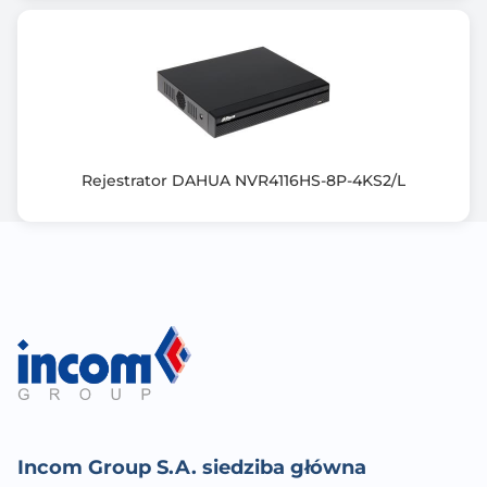
Imou Android/iOS/Windows
Zgodność ze standardem: ONVIF, RSTP, SDK, CGI
Obsługa połączeń P2P
Klasa ochrony IP67
Gwarancja producenta [mies.]
24
Rejestrator DAHUA NVR4116HS-8P-4KS2/L
Incom Group S.A. siedziba główna