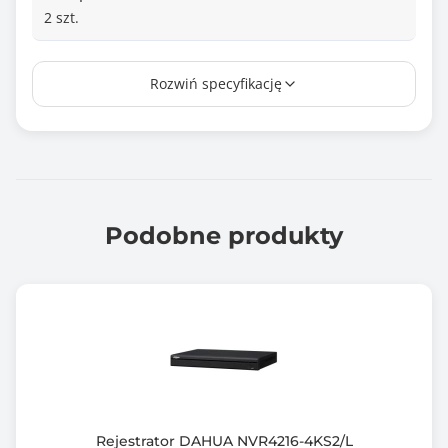
2 szt.
Złącze HDMI
Rozwiń specyfikację
Tak
Złącze VGA
Tak
Zgodność z Onvif
tak
Podobne produkty
Ilość kanałów
8 szt.
Rodzaj dysku
SATA
Informacje dodatkowe
Standard: TCP/IP
Rejestrator DAHUA NVR4216-4KS2/L