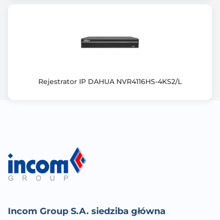
Pełna obsługa przez sieć, Zdalne kopiowanie nagrań,
Wbudowany web server
Dostęp z telefonu komórkowego: Port: 37777 lub
dostęp przez chmurę (P2P)
Android: Darmowa aplikacja DMSS
iOS (iPhone): Darmowa aplikacja DMSS
Domyślny adres IP: 192.168.1.108
Rejestrator IP DAHUA NVR4116HS-4KS2/L
Porty dostępu przez www: 80, 37777
Porty dostępu przez aplikację na PC: 37777
Port dostępu przez aplikację mobilną: 37777
Sterownie głowicami obrotowymi PTZ: tak
Detekcja ruchu: tak
Inteligentna Analiza Obrazu: tak
Obsługa myszą: tak
Pilot IR w zestawie: nie
Wbudowany 8-portowy switch PoE, 25.5 W / Kanał -
PoE (802.3af/at), max. 72W
Zasilanie: 53 V DC / 1.8 A (zasilacz w komplecie)
Incom Group S.A. siedziba główna
Waga: 0,7 kg