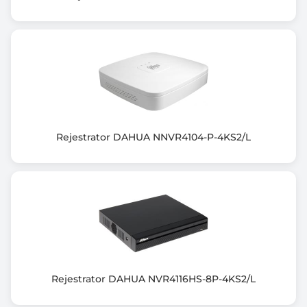
Obsługiwane rozdzielczości: max. 8.3 Mpx, 4K UHD -
3840 x 2160 px
Wejścia audio: 1 szt. CINCH
Wyjścia audio: 1 szt. CINCH
Metoda kompresji obrazu: H.265+ / H.265 / H.264+ /
H.264 / MJPEG
Tryby nagrywania: Ręczny, detekcja ruchu,
harmonogram
Protokoły sieciowe:HTTP, HTTPS, TCP/IP, IPv4/IPv6,
Rejestrator DAHUA NNVR4104-P-4KS2/L
UPnP, SNMP, RTSP, UDP
SMTP, NTP, DHCP, DNS, IP Filter, DDNS, FTP, Alarm
Server, IP Search, P2P
Auto Register, ONVIF
Archiwizacja na napęd USB (pendrive)
Wyszukiwanie nagrań po czasie i typie zdarzeń
Odtwarzanie: do przodu, do tyłu, przyspieszanie,
zwalnianie nagrania
Funkcja odtwarzania poklatkowego ("frame by
Rejestrator DAHUA NVR4116HS-8P-4KS2/L
frame")
Przepływność (bitrate): max. 80 Mb/s