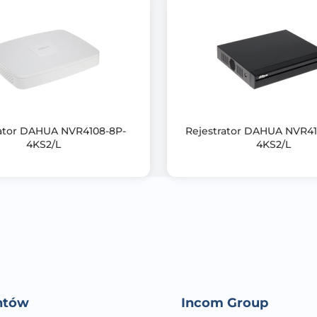
Tak
tak
9 szt.
SATA
rator DAHUA NVR4108-8P-
Rejestrator DAHUA NVR41
4KS2/L
4KS2/L
12 V DC
ONVIF
entów
Incom Group