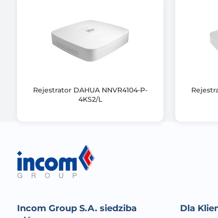
Złącze VGA
Zgodność z Onvif
Ilość kanałów
Rodzaj dysku
Rejestrator DAHUA NNVR4104-P-
Rejest
4KS2/L
Typ zasilacza
Obsługiwane protokoły / Zgodność z normami
Incom Group S.A. siedziba
Dla Kli