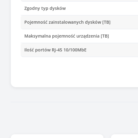
Zgodny typ dysków
Pojemność zainstalowanych dysków [TB]
Maksymalna pojemność urządzenia [TB]
Ilość portów RJ-45 10/100MbE
Ilość portów RJ-45 1GbE
Ilość portów RJ-45 10GbE
Ilość portów SFP+ 10GbE
Ilość portów USB 2.0
Ilość portów USB 3.x
Złącze HDMI