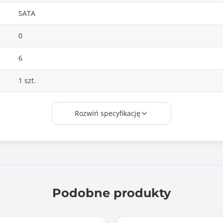
SATA
0
6
1 szt.
0 szt.
Rozwiń specyfikację
0 szt.
0 szt.
2 szt.
Podobne produkty
0 szt.
Tak