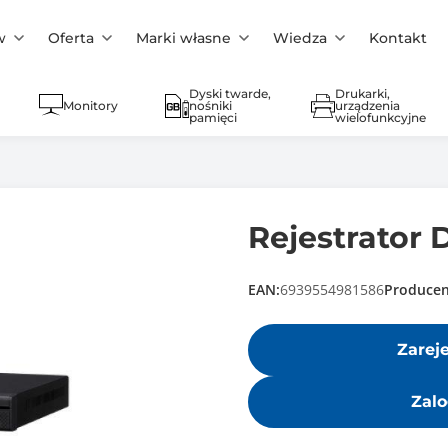
w
Oferta
Marki własne
Wiedza
Kontakt
Dyski twarde,
Drukarki,
Monitory
nośniki
urządzenia
pamięci
wielofunkcyjne
Rejestrator
EAN:
6939554981586
Producen
Zarej
Zalo