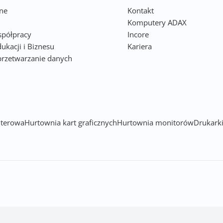
ne
Kontakt
Komputery ADAX
półpracy
Incore
ukacji i Biznesu
Kariera
przetwarzanie danych
h
terowa
Hurtownia kart graficznych
Hurtownia monitorów
Drukarki