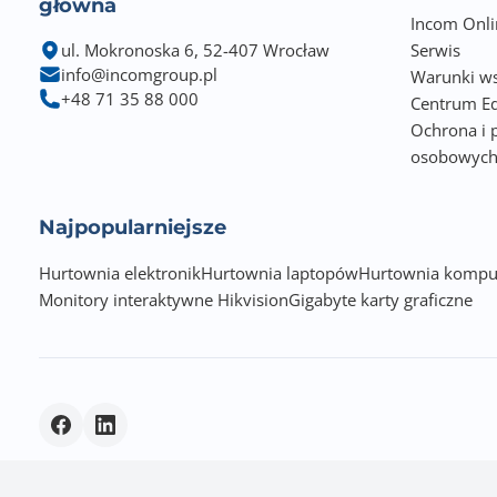
główna
Incom Onli
ul. Mokronoska 6, 52-407 Wrocław
Serwis
info@incomgroup.pl
Warunki ws
+48 71 35 88 000
Centrum Ed
Ochrona i 
osobowyc
Najpopularniejsze
Hurtownia elektronik
Hurtownia laptopów
Hurtownia kompu
Monitory interaktywne Hikvision
Gigabyte karty graficzne