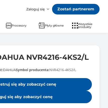
Zostań partnerem
Zaloguj się
Wszystkie
Procesory
Płyty główne
produkty
 DAHUA NVR4216-4KS2/L
t:
Symbol producenta:
NVR4216-4KS2/L
DAHUA
estruj się aby zobaczyć cenę
guj się aby zobaczyć cenę