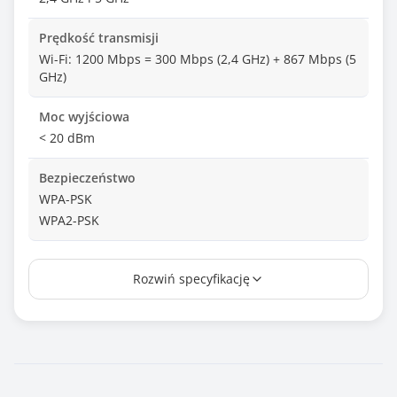
Prędkość transmisji
Wi-Fi: 1200 Mbps = 300 Mbps (2,4 GHz) + 867 Mbps (5
GHz)
Moc wyjściowa
< 20 dBm
Bezpieczeństwo
WPA-PSK
WPA2-PSK
Antena
Rozwiń specyfikację
Zewnętrzna - 2 szt.
Odpinana antena
Nie
Ilość portów USB