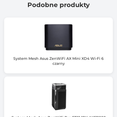
0 szt.
Podobne produkty
Porty wej/wyj
1x 10M/100M RJ-45
Port PoE
Nie
Wymiary [G x S x W] (mm)
84,7 x 112 x 39
System Mesh Asus ZenWiFi AX Mini XD4 Wi-Fi 6
czarny
Zawiera baterię / akumulator
Nie
Informacje dodatkowe
Porty: 1 port RJ45 10/100 Mb/s
Przyciski: Przycisk RESET/WPS
Zużycie energii: 9,2 W
Certyfikaty: CE, RoHS