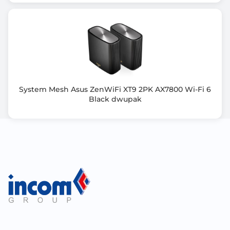
Informacje dodatkowe
Transmit/Receive: 2.4GHz 4x4, 5GHz 4x4, 6GHz 4x4
Processor: 2.0 GHz quad-core 64bits processor
Memory: 256 MB Flash, 1GB RAM
Button: WPS Button, Reset Button, Power Switch
System Mesh Asus ZenWiFi XT9 2PK AX7800 Wi-Fi 6
Black dwupak