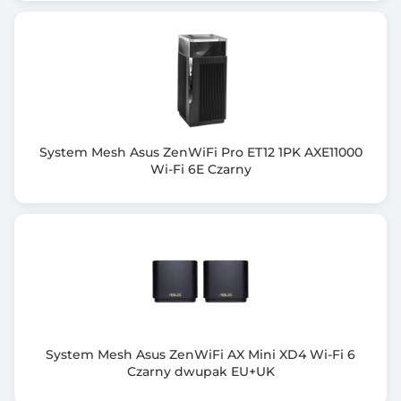
Ilość portów LAN
3
Ilość portów WAN
1
Porty wej/wyj
System Mesh Asus ZenWiFi Pro ET12 1PK AXE11000
1x 2.5G WAN
Wi-Fi 6E Czarny
1x 2.5G LAN
2x 1G LAN
Wymiary [G x S x W] (mm)
115 x 115 x 241
Waga netto (kg)
1.500
System Mesh Asus ZenWiFi AX Mini XD4 Wi-Fi 6
Zawiera baterię / akumulator
Czarny dwupak EU+UK
Nie