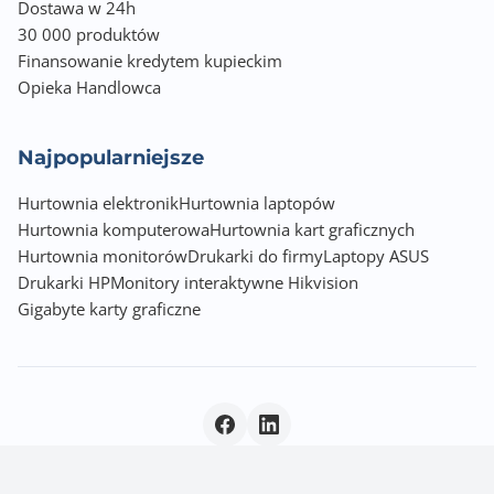
Dostawa w 24h
30 000 produktów
Finansowanie kredytem kupieckim
Opieka Handlowca
Najpopularniejsze
Hurtownia elektronik
Hurtownia laptopów
Hurtownia komputerowa
Hurtownia kart graficznych
Hurtownia monitorów
Drukarki do firmy
Laptopy ASUS
Drukarki HP
Monitory interaktywne Hikvision
Gigabyte karty graficzne
Polityka prywatności
|
© 2026 Incom Group SA