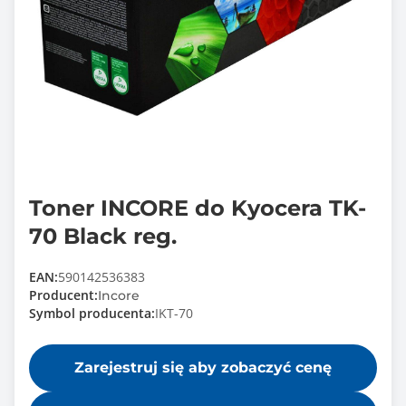
Toner INCORE do Kyocera TK-
70 Black reg.
EAN:
590142536383
Producent:
Incore
Symbol producenta:
IKT-70
Zarejestruj się aby zobaczyć cenę