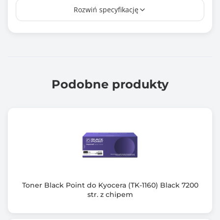
Rozwiń specyfikację
KYOCERA FS-9120/9500/9520
Informacje dodatkowe
Incore, toner alternatywny
Podobne produkty
Toner Black Point do Kyocera (TK-1160) Black 7200
str. z chipem