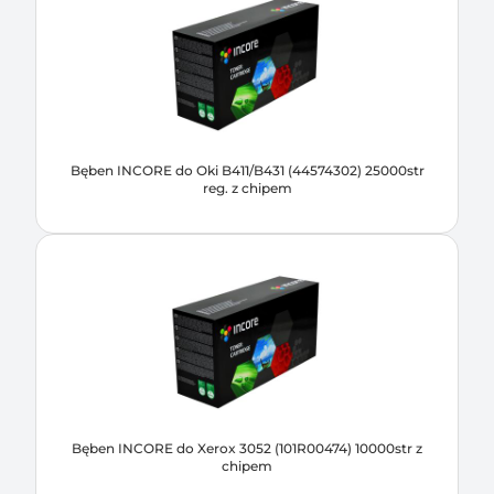
Bęben INCORE do Oki B411/B431 (44574302) 25000str
reg. z chipem
Bęben INCORE do Xerox 3052 (101R00474) 10000str z
chipem