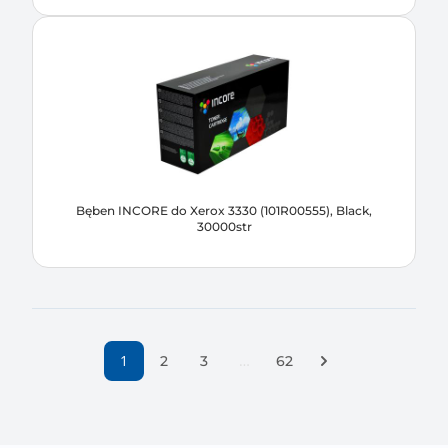
Bęben INCORE do Xerox 3330 (101R00555), Black,
30000str
1
…
Następna strona
2
3
62