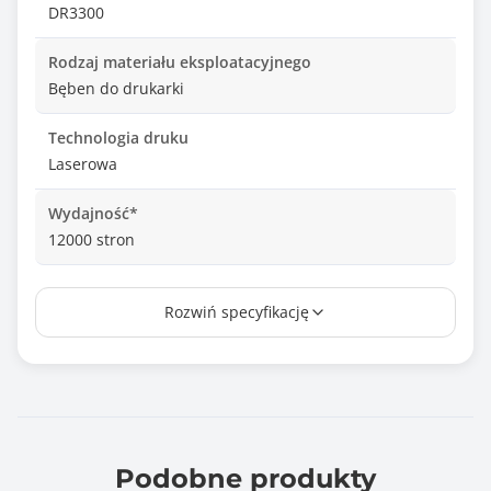
DR3300
Rodzaj materiału eksploatacyjnego
Bęben do drukarki
Technologia druku
Laserowa
Wydajność*
12000 stron
Kompatybilny z modelami
Rozwiń specyfikację
Brother HL 5440D, 5450DN, 5450DNT, 5470DW,
6180DW
Podobne produkty