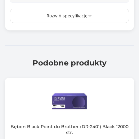
Kompatybilny z modelami
Rozwiń specyfikację
Brother DCP-B7520DW, DCPB7520DW, HL-B2080DW,
HLB2080DW,
MFC-B7715DW, MFC-B7715DW, MFCB7715D
Podobne produkty
Bęben Black Point do Brother (DR-2401) Black 12000
str.