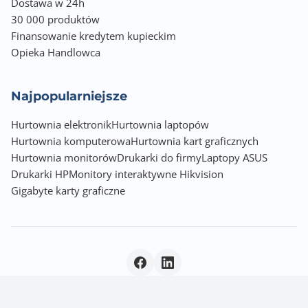
Dostawa w 24h
30 000 produktów
Finansowanie kredytem kupieckim
Opieka Handlowca
Najpopularniejsze
Hurtownia elektronik
Hurtownia laptopów
Hurtownia komputerowa
Hurtownia kart graficznych
Hurtownia monitorów
Drukarki do firmy
Laptopy ASUS
Drukarki HP
Monitory interaktywne Hikvision
Gigabyte karty graficzne
Polityka prywatności
|
© 2026 Incom Group SA