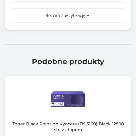
Wydajność*
Rozwiń specyfikację
7200 stron
Chip
Tak
Kompatybilny z modelami
Kyocera: ECOSYS P2040DN, ECOSYS P2040DW
Podobne produkty
Gwarancja producenta [mies.]
120
Toner Black Point do Kyocera (TK-3160) Black 12500
str. z chipem