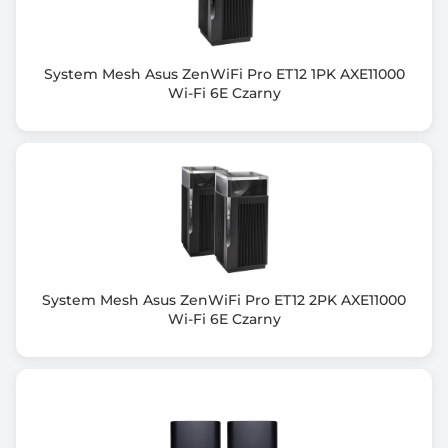
Ilość portów LAN
1
System Mesh Asus ZenWiFi Pro ET12 1PK AXE11000
Ilość portów WAN
Wi-Fi 6E Czarny
1
Porty wej/wyj
1x 10M/100M/1G RJ-45 LAN
1x 10M/100M/1G/2,5G RJ-45 WAN
Port PoE
Nie
System Mesh Asus ZenWiFi Pro ET12 2PK AXE11000
Zawiera baterię / akumulator
Wi-Fi 6E Czarny
Nie
Informacje dodatkowe
Processor: 1.3GHz Dual Core Cortex-A53 Processor
Flash: 1Gbit (128MB)