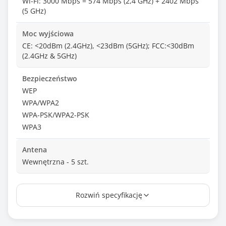
Wi-Fi: 3000 Mbps = 574 Mbps (2,4 GHz) + 2402 Mbps
(5 GHz)
Moc wyjściowa
CE: <20dBm (2.4GHz), <23dBm (5GHz); FCC:<30dBm
(2.4GHz & 5GHz)
Bezpieczeństwo
WEP
WPA/WPA2
WPA-PSK/WPA2-PSK
WPA3
Antena
Wewnętrzna - 5 szt.
Odpinana antena
Rozwiń specyfikację
Nie
Tryb pracy