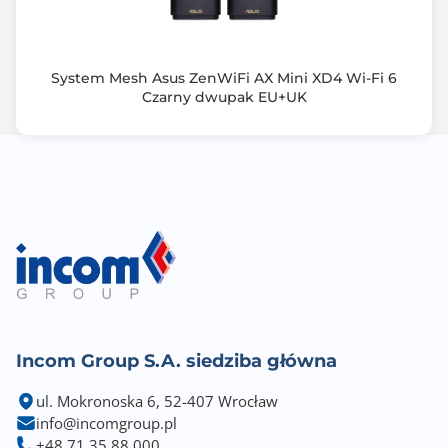
DDR: 2Gbit (256MB)
Zasilanie: zasilacz 12 V/1 A
W zestawie: 1x M3000, zasilacz, kabel RJ-45, szybka
instruckja
System Mesh Asus ZenWiFi AX Mini XD4 Wi-Fi 6
Czarny dwupak EU+UK
Incom Group S.A. siedziba główna
ul. Mokronoska 6, 52-407 Wrocław
info@incomgroup.pl
+48 71 35 88 000