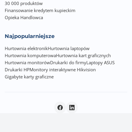
30 000 produktów
Finansowanie kredytem kupieckim
Opieka Handlowca
Najpopularniejsze
Hurtownia elektronik
Hurtownia laptopów
Hurtownia komputerowa
Hurtownia kart graficznych
Hurtownia monitorów
Drukarki do firmy
Laptopy ASUS
Drukarki HP
Monitory interaktywne Hikvision
Gigabyte karty graficzne
Polityka prywatności
|
© 2026 Incom Group SA