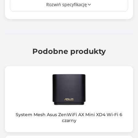
Rozwiń specyfikację
Nie
Tryb pracy
Router / Bramka internetowa
Access Point / Punkt dostępowy
Range extender / Repeater / Wzmacniacz sygnału
Bridge / Most
Podobne produkty
Dodatkowe funkcje urządzenia
Filtrowanie adresów MAC
Ilość portów LAN
3
Ilość portów WAN
1
System Mesh Asus ZenWiFi AX Mini XD4 Wi-Fi 6
czarny
Porty wej/wyj
1x 2.5G WAN