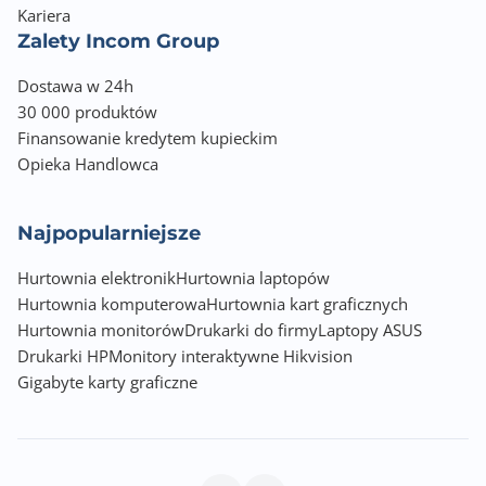
Kariera
Zalety Incom Group
Dostawa w 24h
30 000 produktów
Finansowanie kredytem kupieckim
Opieka Handlowca
Najpopularniejsze
Hurtownia elektronik
Hurtownia laptopów
Hurtownia komputerowa
Hurtownia kart graficznych
Hurtownia monitorów
Drukarki do firmy
Laptopy ASUS
Drukarki HP
Monitory interaktywne Hikvision
Gigabyte karty graficzne