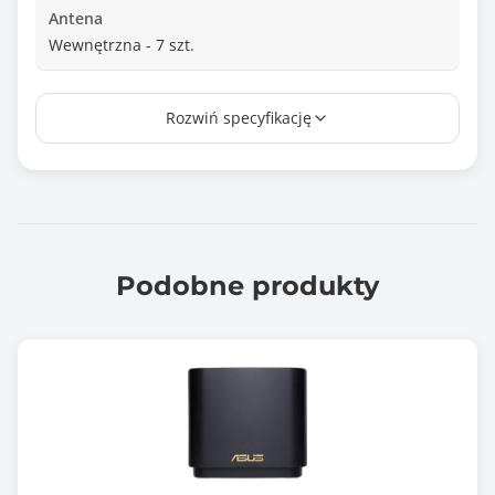
Antena
Wewnętrzna - 7 szt.
Odpinana antena
Rozwiń specyfikację
Nie
Tryb pracy
Router / Bramka internetowa
AiMesh Node
Access Point / Punkt dostępowy
Podobne produkty
Dodatkowe funkcje urządzenia
VPN
Kontrola ruchu (Traffic Control)
Monitorowanie ruchu
QoS (Quality of Service)
Port Forwarding
Port Triggering
DMZ (Demilitarized Zone)