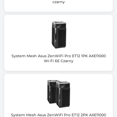
czarny
Port PoE
Nie
Wymiary [G x S x W] (mm)
159,2 x 225 x 39,7
Waga netto (kg)
0.403
System Mesh Asus ZenWiFi Pro ET12 1PK AXE11000
Zawiera baterię / akumulator
Wi-Fi 6E Czarny
Nie
Informacje dodatkowe
Przycisk: Reset, WPS
Czterordzeniowy procesor Gigahome 1,4 GHz
Zasilanie: 12 V
System Mesh Asus ZenWiFi Pro ET12 2PK AXE11000