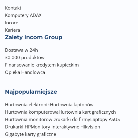
Kontakt
Komputery ADAX
Incore
Kariera
Zalety Incom Group
Dostawa w 24h
30 000 produktów
Finansowanie kredytem kupieckim
Opieka Handlowca
Najpopularniejsze
Hurtownia elektronik
Hurtownia laptopów
Hurtownia komputerowa
Hurtownia kart graficznych
Hurtownia monitorów
Drukarki do firmy
Laptopy ASUS
Drukarki HP
Monitory interaktywne Hikvision
Gigabyte karty graficzne