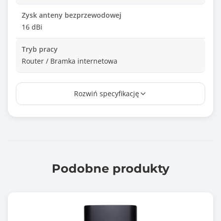
Zysk anteny bezprzewodowej
16 dBi
Tryb pracy
Router / Bramka internetowa
Ilość portów LAN
Rozwiń specyfikację
1
Porty wej/wyj
1x 10M/100M RJ-45
Port PoE
Tak
Podobne produkty
Ilość portów PoE
1
Wymiary [G x S x W] (mm)