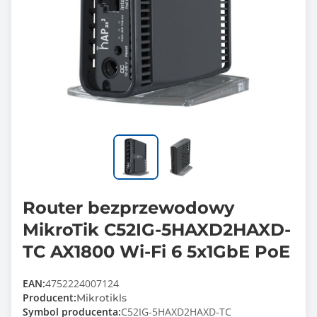
Router bezprzewodowy
MikroTik C52IG-5HAXD2HAXD-
TC AX1800 Wi-Fi 6 5x1GbE PoE
EAN:
4752224007124
Producent:
Mikrotikls
Symbol producenta:
C52IG-5HAXD2HAXD-TC