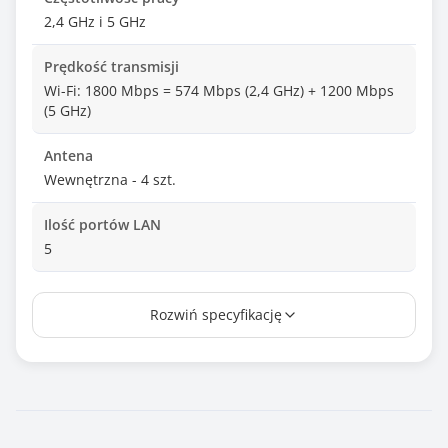
2,4 GHz i 5 GHz
Prędkość transmisji
Wi-Fi: 1800 Mbps = 574 Mbps (2,4 GHz) + 1200 Mbps
(5 GHz)
Antena
Wewnętrzna - 4 szt.
Ilość portów LAN
5
Porty wej/wyj
Rozwiń specyfikację
5x 10M/100M/1G RJ-45
Port PoE
Tak
Ilość portów PoE