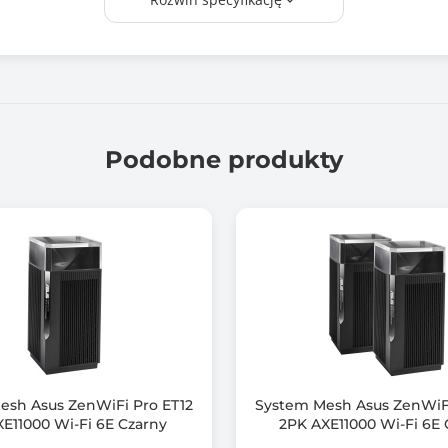
VPN
Strefa gości / Sieć dla gości (Guest Network)
Kontrola rodzicielska (Parental Control)
3
Podobne produkty
1
1x 10M/100M/1G RJ-45 WAN
3x 10M/100M/1G RJ-45 LAN
Nie
Nie
Wi-Fi 6 łączy technologie OFDMA i MU-MIMO, w celu nawet c
esh Asus ZenWiFi Pro ET12
System Mesh Asus ZenWiFi
XE11000 Wi-Fi 6E Czarny
2PK AXE11000 Wi-Fi 6E 
zwiększenia całkowitej liczby urządzeń obsługiwanych przez s