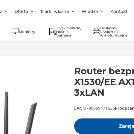
w
Oferta
Marki własne
Wiedza
Kontakt
Dyski twarde,
Drukarki,
Monitory
nośniki
urządzenia
pamięci
wielofunkcyjne
Router bezp
X1530/EE AX
3xLAN
EAN:
0790069471636
Producen
Zarej