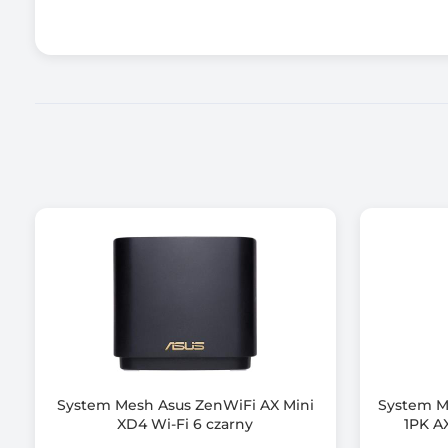
Ilość portów LAN
Ilość portów WAN
Porty wej/wyj
Port PoE
Zawiera baterię / akumulator
Informacje dodatkowe
System Mesh Asus ZenWiFi AX Mini
System M
XD4 Wi-Fi 6 czarny
1PK A