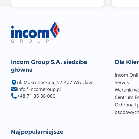
Gwarancja producenta [mies.]
Incom Group S.A. siedziba
Dla Kli
główna
Incom Onli
ul. Mokronoska 6, 52-407 Wrocław
Serwis
info@incomgroup.pl
Warunki ws
+48 71 35 88 000
Centrum Ed
Ochrona i 
osobowyc
Najpopularniejsze