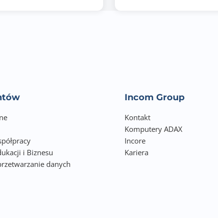
24
entów
Incom Group
ne
Kontakt
Komputery ADAX
półpracy
Incore
ukacji i Biznesu
Kariera
przetwarzanie danych
h