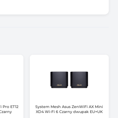
zterokrotnego
 Pro ET12
System Mesh Asus ZenWiFi AX Mini
Czarny
XD4 Wi-Fi 6 Czarny dwupak EU+UK
ieć.