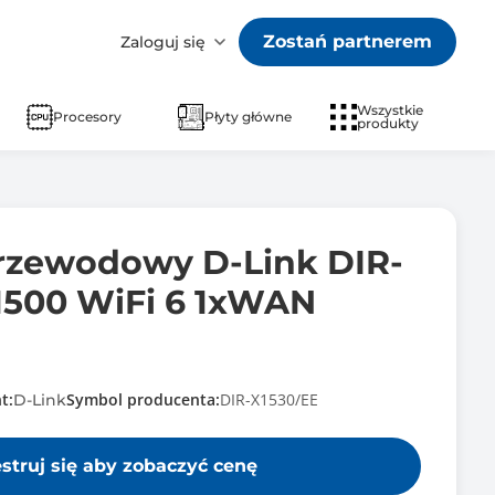
Zostań partnerem
Zaloguj się
Wszystkie
Procesory
Płyty główne
produkty
rzewodowy D-Link DIR-
1500 WiFi 6 1xWAN
t:
Symbol producenta:
DIR-X1530/EE
D-Link
estruj się aby zobaczyć cenę