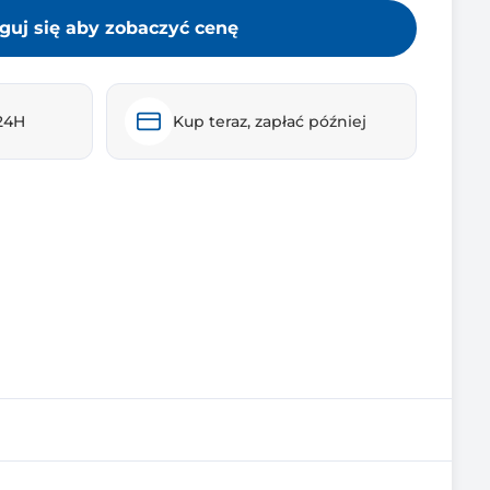
guj się aby zobaczyć cenę
24H
Kup teraz, zapłać później