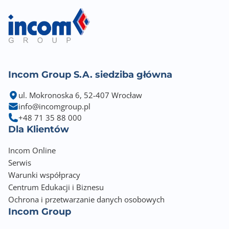
- AC Input : 110V~240V(50~60Hz)
- DC Output : 12 V with max. 5 A current ; 19.5 V with
max. 2.31 A current
USB application: AiCloud, AiDisk, Time Machine,
Media Server,
Safely Remove Disk, Shared Folder Privileges,
Incom Group S.A. siedziba główna
Samba Server, FTP Server, Download Master
Package Content:
ul. Mokronoska 6, 52-407 Wrocław
info@incomgroup.pl
- RT-BE86U WiFi router
+48 71 35 88 000
- RJ-45 cable
Dla Klientów
- Power adapter
- Quick Start Guide
Incom Online
- Warranty card
Serwis
Warunki współpracy
Centrum Edukacji i Biznesu
Ochrona i przetwarzanie danych osobowych
Incom Group