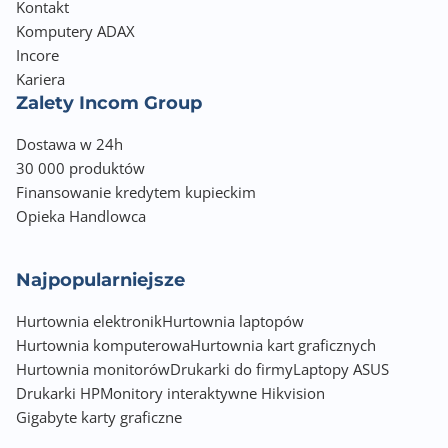
Kontakt
Komputery ADAX
Incore
Kariera
Zalety Incom Group
Dostawa w 24h
30 000 produktów
Finansowanie kredytem kupieckim
Opieka Handlowca
Najpopularniejsze
Hurtownia elektronik
Hurtownia laptopów
Hurtownia komputerowa
Hurtownia kart graficznych
Hurtownia monitorów
Drukarki do firmy
Laptopy ASUS
Drukarki HP
Monitory interaktywne Hikvision
Gigabyte karty graficzne