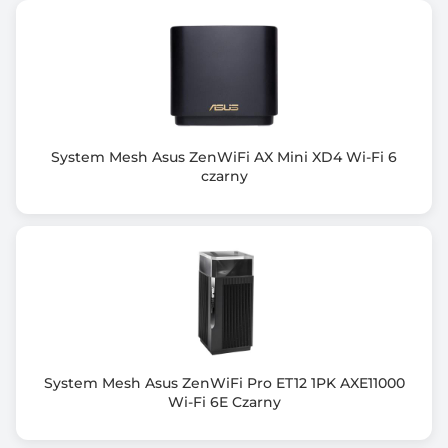
Strefa gości / Sieć dla gości (Guest Network)
Filtrowanie adresów MAC
DMZ (Demilitarized Zone)
DDNS
Serwer DHCP
VPN
System Mesh Asus ZenWiFi AX Mini XD4 Wi-Fi 6
Serwer SAMBA
czarny
Serwer FTP
Ilość portów LAN
5
Ilość portów WAN
1
Ilość portów USB
System Mesh Asus ZenWiFi Pro ET12 1PK AXE11000
1 szt.
Wi-Fi 6E Czarny
Porty wej/wyj