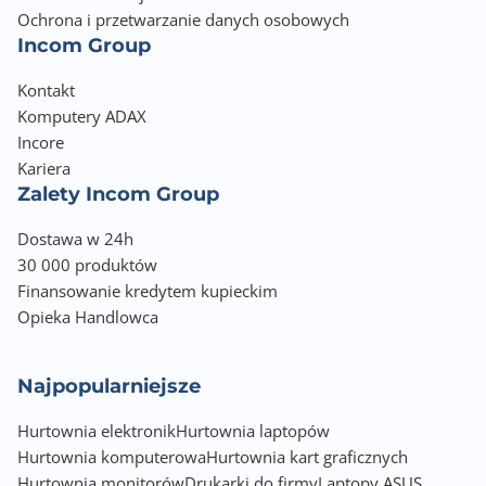
Traffic Monitor
Ochrona i przetwarzanie danych osobowych
Wireless Traffic Monitor, Traffic Analyzer
Incom Group
Traffic analysis period : Daily, Weekly, Monthly
Kontakt
Website history
Komputery ADAX
Wireless: IPv6, MU-MIMO, UTF-8 SSID
Incore
Wi-Fi Encryption: Open system, WPA/WPA2/WPA3-
Kariera
Personal, WPA/WPA2-Enterprise
Zalety Incom Group
Maximum Guest Network rule : 2.4GHz x3, 5GHz x3
Guest Network Connection time limit
Dostawa w 24h
Guest Network Encryption: Open system,
30 000 produktów
WPA/WPA2/WPA3-Personal
Finansowanie kredytem kupieckim
Maximum MAC filters: 64
Opieka Handlowca
Wireless scheduler, Airtime fairness, RADIUS Client
Universal beamforming, Explicit beamforming
Najpopularniejsze
Hurtownia elektronik
Hurtownia laptopów
Hurtownia komputerowa
Hurtownia kart graficznych
Hurtownia monitorów
Drukarki do firmy
Laptopy ASUS