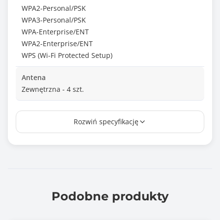
WPA2-Personal/PSK
WPA3-Personal/PSK
WPA-Enterprise/ENT
WPA2-Enterprise/ENT
WPS (Wi-Fi Protected Setup)
Antena
Zewnętrzna - 4 szt.
Tryb pracy
Rozwiń specyfikację
Router / Bramka internetowa
Access Point / Punkt dostępowy
Bridge / Most
AiMesh Node
Range extender / Repeater / Wzmacniacz sygnału
Dodatkowe funkcje urządzenia
Podobne produkty
Kontrola dostępu
QoS (Quality of Service)