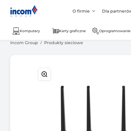
O firmie
Dla partneró
Komputery
Karty graficzne
Oprogramowanie
Incom Group
Produkty sieciowe