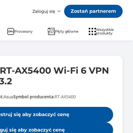
Zostań partnerem
Zaloguj się
Wszystkie
Procesory
Płyty główne
produkty
 RT-AX5400 Wi-Fi 6 VPN
3.2
t:
Symbol producenta:
RT-AX5400
Asus
estruj się aby zobaczyć cenę
guj się aby zobaczyć cenę