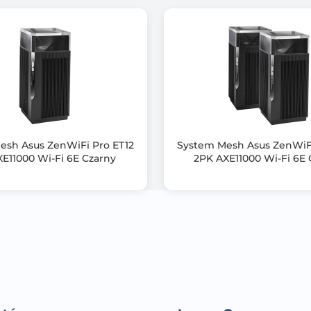
Filtrowanie adresów MAC
Strefa gości / Sieć dla gości (Guest Network)
WPS (Wireless Protected Setup)
DMZ (Demilitarized Zone)
DDNS
Serwer DHCP
esh Asus ZenWiFi Pro ET12
System Mesh Asus ZenWiFi
XE11000 Wi-Fi 6E Czarny
2PK AXE11000 Wi-Fi 6E 
Serwer SAMBA
Serwer VPN
Serwer FTP
4
1
1 szt.