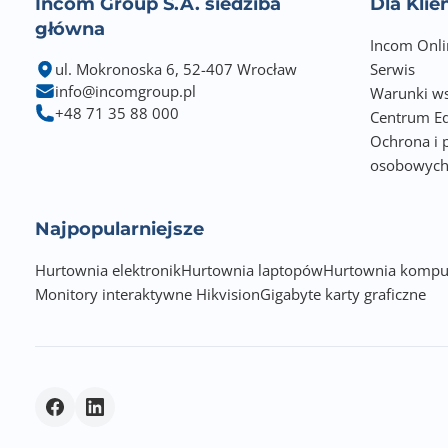
Incom Group S.A. siedziba
Dla Kli
główna
Porty wej/wyj
Incom Onli
ul. Mokronoska 6, 52-407 Wrocław
Serwis
info@incomgroup.pl
Warunki ws
+48 71 35 88 000
Centrum Ed
Ochrona i 
Waga netto (kg)
osobowyc
Zawiera baterię / akumulator
Najpopularniejsze
Informacje dodatkowe
Hurtownia elektronik
Hurtownia laptopów
Hurtownia kompu
Monitory interaktywne Hikvision
Gigabyte karty graficzne