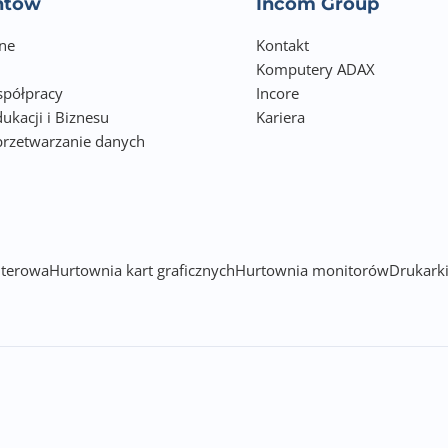
entów
Incom Group
1x 10M/100M/1G RJ-45 LAN
ne
Kontakt
Komputery ADAX
1x 10M/100M/1G RJ-45 WAN
półpracy
Incore
USB 3.0
ukacji i Biznesu
Kariera
przetwarzanie danych
0.612
h
Nie
Znajdują sie w zakładce Opis produktu
terowa
Hurtownia kart graficznych
Hurtownia monitorów
Drukarki