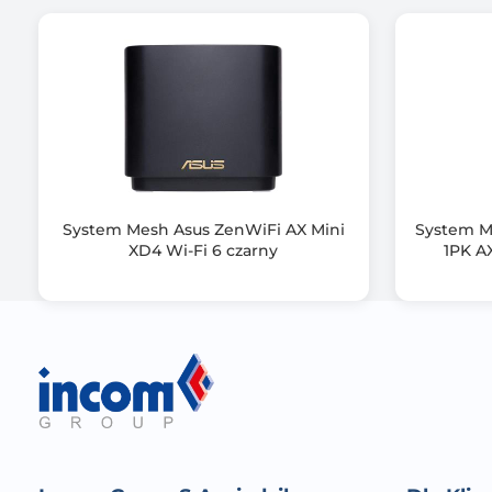
Dodatkowe funkcje urządzenia
System Mesh Asus ZenWiFi AX Mini
System M
XD4 Wi-Fi 6 czarny
1PK A
Ilość portów LAN
Ilość portów WAN
Ilość portów USB