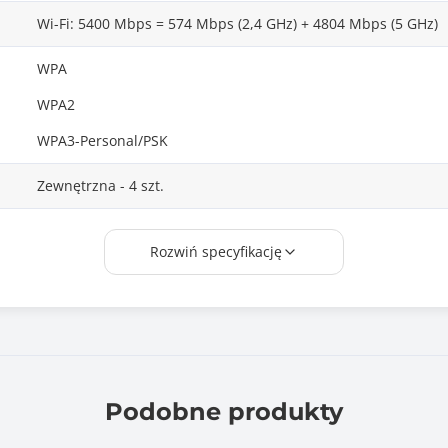
Wi-Fi: 5400 Mbps = 574 Mbps (2,4 GHz) + 4804 Mbps (5 GHz)
WPA
WPA2
WPA3-Personal/PSK
Zewnętrzna - 4 szt.
Nie
Rozwiń specyfikację
Router / Bramka internetowa
Access Point / Punkt dostępowy
Range extender / Repeater / Wzmacniacz sygnału
Bridge / Most
Podobne produkty
AiMesh Node