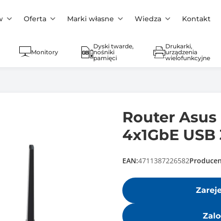
w
Oferta
Marki własne
Wiedza
Kontakt
Dyski twarde,
Drukarki,
Monitory
nośniki
urządzenia
pamięci
wielofunkcyjne
Router Asus
4x1GbE USB 
EAN:
4711387226582
Producen
Zarej
Zalo