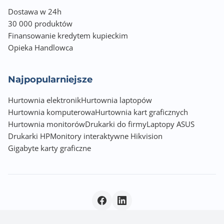
Dostawa w 24h
30 000 produktów
Finansowanie kredytem kupieckim
Opieka Handlowca
Najpopularniejsze
Hurtownia elektronik
Hurtownia laptopów
Hurtownia komputerowa
Hurtownia kart graficznych
Hurtownia monitorów
Drukarki do firmy
Laptopy ASUS
Drukarki HP
Monitory interaktywne Hikvision
Gigabyte karty graficzne
Polityka prywatności
|
© 2026 Incom Group SA