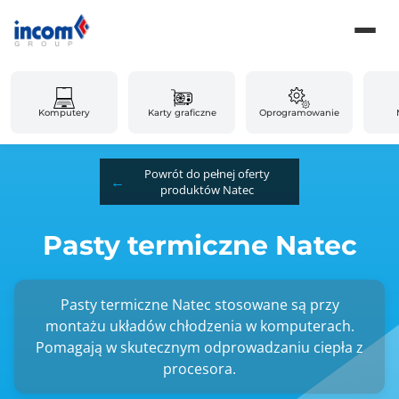
Komputery
Karty graficzne
Oprogramowanie
Powrót do pełnej oferty
produktów Natec
Pasty termiczne Natec
Pasty termiczne Natec stosowane są przy
montażu układów chłodzenia w komputerach.
Pomagają w skutecznym odprowadzaniu ciepła z
procesora.