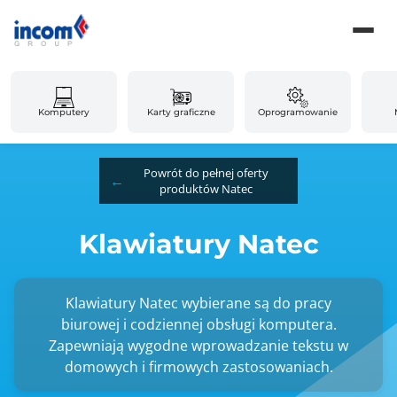
Komputery
Karty graficzne
Oprogramowanie
Powrót do pełnej oferty
produktów Natec
Klawiatury Natec
Klawiatury Natec wybierane są do pracy
biurowej i codziennej obsługi komputera.
Zapewniają wygodne wprowadzanie tekstu w
domowych i firmowych zastosowaniach.