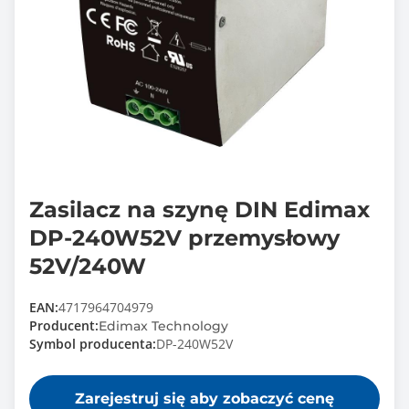
Zasilacz na szynę DIN Edimax
DP-240W52V przemysłowy
52V/240W
EAN:
4717964704979
Producent:
Edimax Technology
Symbol producenta:
DP-240W52V
Zarejestruj się aby zobaczyć cenę