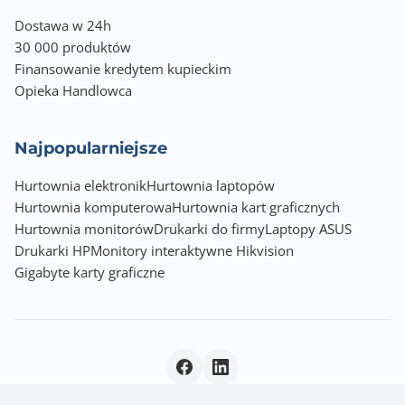
Dostawa w 24h
30 000 produktów
Finansowanie kredytem kupieckim
Opieka Handlowca
Najpopularniejsze
Hurtownia elektronik
Hurtownia laptopów
Hurtownia komputerowa
Hurtownia kart graficznych
Hurtownia monitorów
Drukarki do firmy
Laptopy ASUS
Drukarki HP
Monitory interaktywne Hikvision
Gigabyte karty graficzne
Polityka prywatności
|
© 2026 Incom Group SA