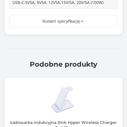
USB-C:5V5A, 9V5A, 12V5A,15V/5A, 20V/5A (100W)
Obsługiwane technologie
Rozwiń specyfikację
Power Delivery 3.0
Quick Charge 4.0
Opcja samochodowa
Tak
Napięcie wejściowe
Podobne produkty
12-24 V
Ładowanie podtrzymujące
Tak
Kontrola temp. ładowania
Tak
Zabezpieczenie przed przegrzaniem
Ładowarka indukcyjna 3mk Hyper Wireless Charger
Tak