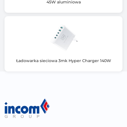
45W aluminiowa
Waga netto (kg)
0.040
Informacje dodatkowe
Urządzenie posiada ochronę antyprzepięciową,
wyklucza ryzyko zwarcia.
Trwałe aluminium, oba porty działają jednocześnie,
unikalny design.
Ładuje z mocą 100W
Ładowarka sieciowa 3mk Hyper Charger 140W
Gwarancja producenta [mies.]
24