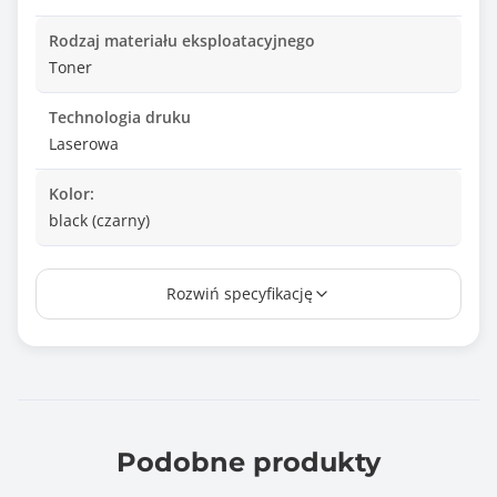
Rodzaj materiału eksploatacyjnego
Toner
Technologia druku
Laserowa
Kolor:
black (czarny)
Wydajność*
Rozwiń specyfikację
24500 stron
Chip
Nie
Wałek OPC
Brak
Podobne produkty