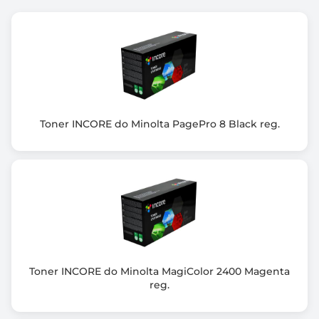
Rodzaj produktu
Nowy
Kompatybilność
Konica Minolta bizhub C203/C253
Kompatybilny z modelami
bizhub C203/C253
Toner INCORE do Minolta PagePro 8 Black reg.
Toner INCORE do Minolta MagiColor 2400 Magenta
reg.