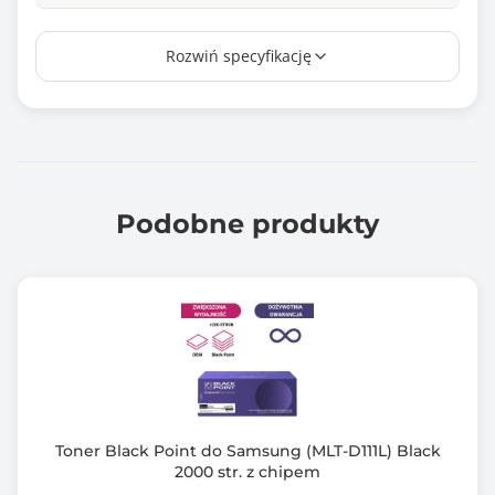
Wydajność*
Rozwiń specyfikację
1000 stron
Chip
Tak
Kompatybilny z modelami
Samsung: SL-M2022, SL-M2022W, SL-M2070, SL-
Podobne produkty
M2070F, SL-M2070FW, SL-M2070W
Xpress: SL-M2026W, SL-M2026
Gwarancja producenta [mies.]
120
Toner Black Point do Samsung (MLT-D111L) Black
2000 str. z chipem