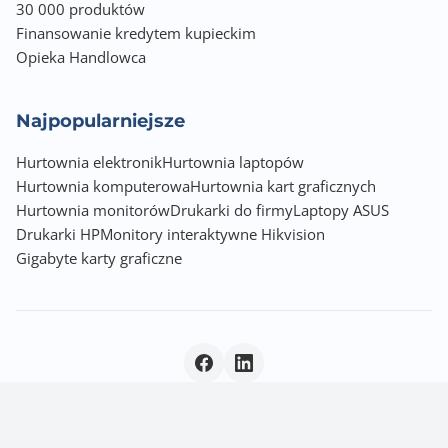
30 000 produktów
Finansowanie kredytem kupieckim
Opieka Handlowca
Najpopularniejsze
Hurtownia elektronik
Hurtownia laptopów
Hurtownia komputerowa
Hurtownia kart graficznych
Hurtownia monitorów
Drukarki do firmy
Laptopy ASUS
Drukarki HP
Monitory interaktywne Hikvision
Gigabyte karty graficzne
Polityka prywatności
|
© 2026 Incom Group SA