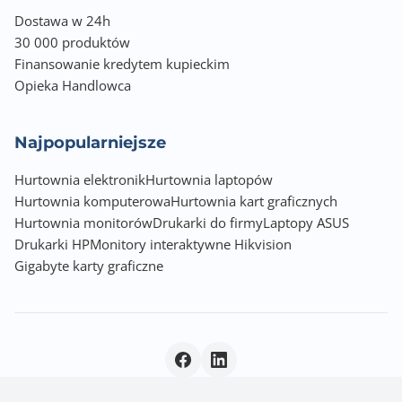
Dostawa w 24h
30 000 produktów
Finansowanie kredytem kupieckim
Opieka Handlowca
Najpopularniejsze
Hurtownia elektronik
Hurtownia laptopów
Hurtownia komputerowa
Hurtownia kart graficznych
Hurtownia monitorów
Drukarki do firmy
Laptopy ASUS
Drukarki HP
Monitory interaktywne Hikvision
Gigabyte karty graficzne
Polityka prywatności
|
© 2026 Incom Group SA