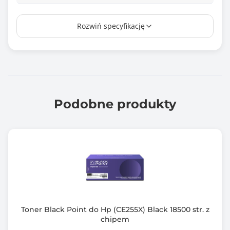
Wydajność*
Rozwiń specyfikację
6000 stron
Chip
Tak
Kompatybilny z modelami
HP: Color LaserJet Pro: M454dn, M454dw, M454fw,
Podobne produkty
M454nw
Color LaserJet Pro MFP: M479dw, M479dn, M479fdn,
M479fdw, M479fnw
Color LaserJet Enterprise MFP M480f
Gwarancja producenta [mies.]
120
Toner Black Point do Hp (CE255X) Black 18500 str. z
chipem