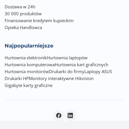
Dostawa w 24h
30 000 produktów
Finansowanie kredytem kupieckim
Opieka Handlowca
Najpopularniejsze
Hurtownia elektronik
Hurtownia laptopów
Hurtownia komputerowa
Hurtownia kart graficznych
Hurtownia monitorów
Drukarki do firmy
Laptopy ASUS
Drukarki HP
Monitory interaktywne Hikvision
Gigabyte karty graficzne
Polityka prywatności
|
© 2026 Incom Group SA