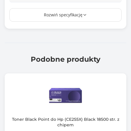
Wydajność*
Rozwiń specyfikację
1200 stron
Chip
Tak
Kompatybilny z modelami
HP LaserJet: m209dw, m234dw, mfp m234sdn, mfp
Podobne produkty
m234sdw
Gwarancja producenta [mies.]
120
Toner Black Point do Hp (CE255X) Black 18500 str. z
chipem