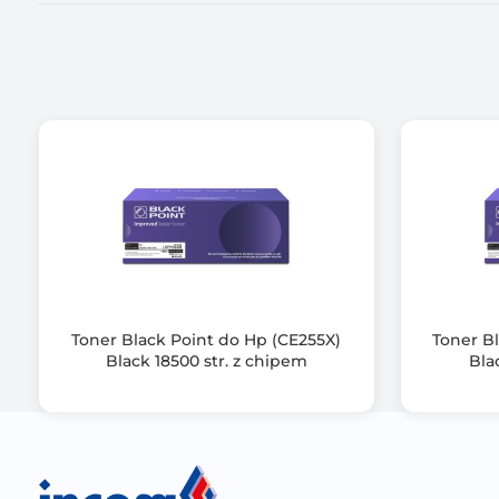
Gwarancja producenta [mies.]
Toner Black Point do Hp (CE255X)
Toner B
Black 18500 str. z chipem
Bla