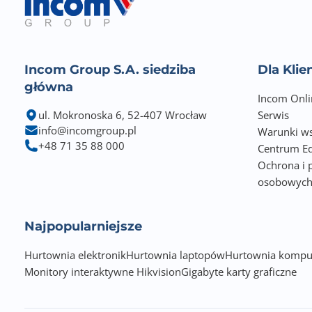
Incom Group S.A. siedziba
Dla Kli
główna
Incom Onli
ul. Mokronoska 6, 52-407 Wrocław
Serwis
info@incomgroup.pl
Warunki ws
+48 71 35 88 000
Centrum Ed
Ochrona i 
osobowyc
Najpopularniejsze
Hurtownia elektronik
Hurtownia laptopów
Hurtownia kompu
Monitory interaktywne Hikvision
Gigabyte karty graficzne