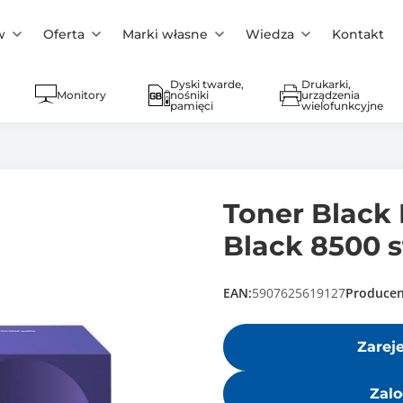
w
Oferta
Marki własne
Wiedza
Kontakt
Dyski twarde,
Drukarki,
Monitory
nośniki
urządzenia
pamięci
wielofunkcyjne
Toner Black 
Black 8500 s
EAN:
5907625619127
Producen
Zarej
Zalo