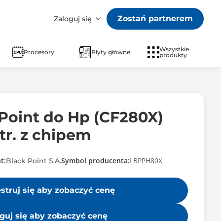
Zostań partnerem
Zaloguj się
Wszystkie
Procesory
Płyty główne
produkty
Point do Hp (CF280X)
tr. z chipem
t:
Symbol producenta:
LBPPH80X
Black Point S.A.
estruj się aby zobaczyć cenę
guj się aby zobaczyć cenę