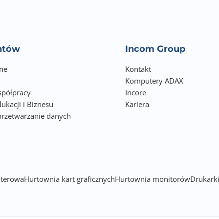
entów
Incom Group
ne
Kontakt
Komputery ADAX
półpracy
Incore
ukacji i Biznesu
Kariera
przetwarzanie danych
h
terowa
Hurtownia kart graficznych
Hurtownia monitorów
Drukarki