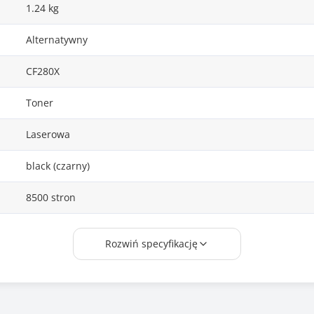
1.24 kg
Alternatywny
CF280X
Toner
Laserowa
black (czarny)
8500 stron
Tak
Rozwiń specyfikację
HP LaserJet Pro: 400 m401dn, 400 m401a, 400 m401d, 400 
400 m425dw, 400 m425dn