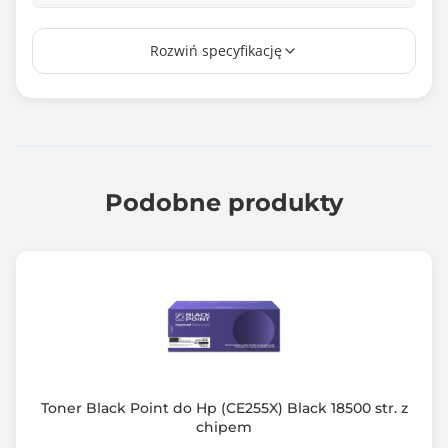
Wydajność*
Rozwiń specyfikację
1150 stron
Chip
Tak
Kompatybilny z modelami
HP LaserJet Pro: mfp m28a, mfp m28w, m15a, m15w
Podobne produkty
Gwarancja producenta [mies.]
120
Toner Black Point do Hp (CE255X) Black 18500 str. z
chipem