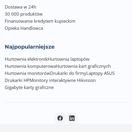
Dostawa w 24h
30 000 produktów
Finansowanie kredytem kupieckim
Opieka Handlowca
Najpopularniejsze
Hurtownia elektronik
Hurtownia laptopów
Hurtownia komputerowa
Hurtownia kart graficznych
Hurtownia monitorów
Drukarki do firmy
Laptopy ASUS
Drukarki HP
Monitory interaktywne Hikvision
Gigabyte karty graficzne
Polityka prywatności
|
© 2026 Incom Group SA