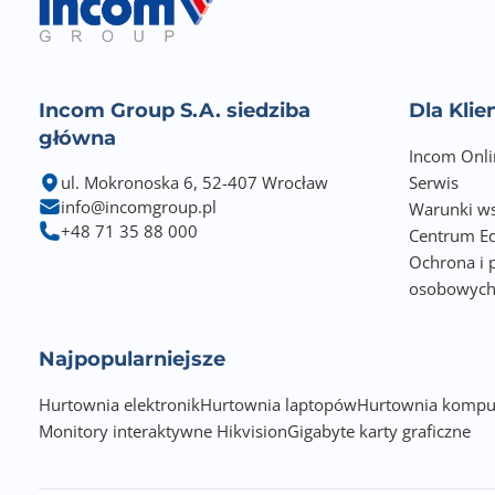
Incom Group S.A. siedziba
Dla Kli
główna
Incom Onli
ul. Mokronoska 6, 52-407 Wrocław
Serwis
info@incomgroup.pl
Warunki ws
+48 71 35 88 000
Centrum Ed
Ochrona i 
osobowyc
Najpopularniejsze
Hurtownia elektronik
Hurtownia laptopów
Hurtownia kompu
Monitory interaktywne Hikvision
Gigabyte karty graficzne