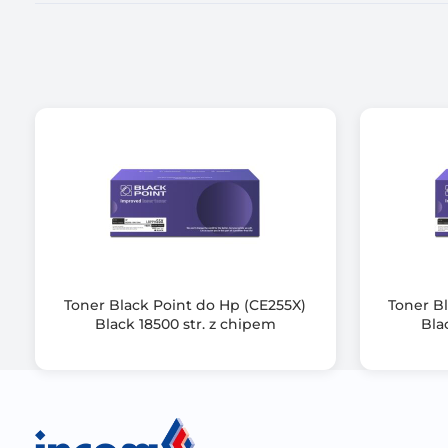
Gwarancja producenta [mies.]
Toner Black Point do Hp (CE255X)
Toner B
Black 18500 str. z chipem
Bla