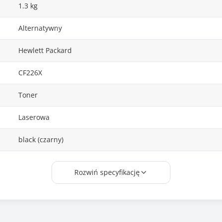
1.3 kg
Alternatywny
Hewlett Packard
CF226X
Toner
Laserowa
black (czarny)
10000 stron
Rozwiń specyfikację
Tak
HP LaserJet Pro: 400 m402dn,400 m402n, 400 m402d,400 m4