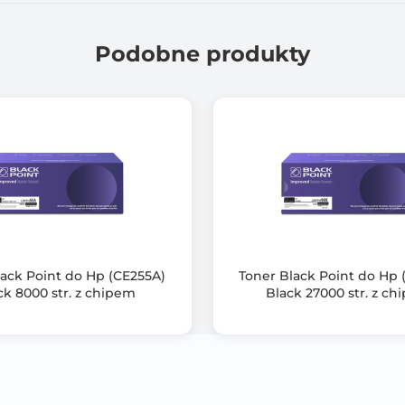
m426fdn, m426fdw, m426dw;
120
Podobne produkty
lack Point do Hp (CE255A)
Toner Black Point do Hp 
ck 8000 str. z chipem
Black 27000 str. z c