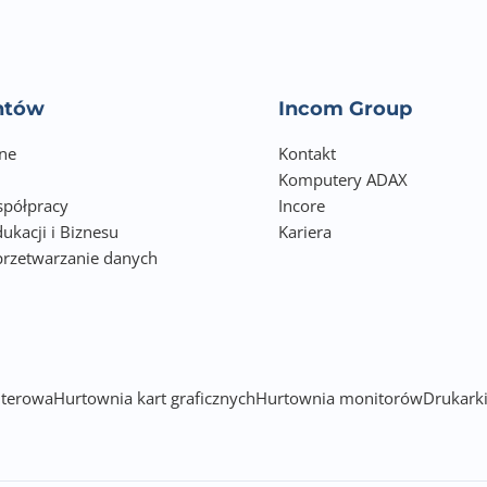
entów
Incom Group
ne
Kontakt
Komputery ADAX
półpracy
Incore
ukacji i Biznesu
Kariera
przetwarzanie danych
h
terowa
Hurtownia kart graficznych
Hurtownia monitorów
Drukarki