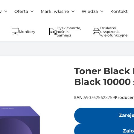
w
Oferta
Marki własne
Wiedza
Kontakt
Dyski twarde,
Drukarki,
Monitory
nośniki
urządzenia
pamięci
wielofunkcyjne
Toner Black 
Black 10000 
EAN:
5907625623759
Producen
Zarej
Zalo