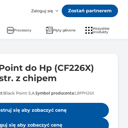
Zostań partnerem
Zaloguj się
Wszystkie
Procesory
Płyty główne
produkty
Point do Hp (CF226X)
str. z chipem
t:
Symbol producenta:
LBPPH26X
Black Point S.A.
estruj się aby zobaczyć cenę
guj się aby zobaczyć cenę