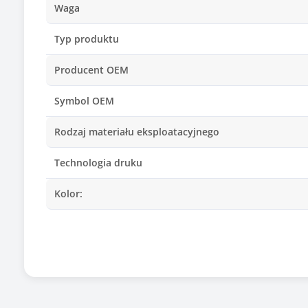
Waga
Typ produktu
Producent OEM
Symbol OEM
Rodzaj materiału eksploatacyjnego
Technologia druku
Kolor:
Wydajność*
Chip
Kompatybilny z modelami