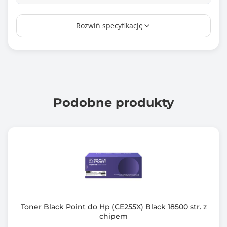
Chip
Rozwiń specyfikację
Tak
Kompatybilny z modelami
HP LaserJet Pro: p1102, p1102w, m1132, m1212nf,
m1217nfw
Canon: i-sensys: lbp6000, lbp6000b, mf3010,
lbp6020, lbp6020b, lbp6030,
Podobne produkty
lbp6030b, lbp6030w
Gwarancja producenta [mies.]
120
Toner Black Point do Hp (CE255X) Black 18500 str. z
chipem