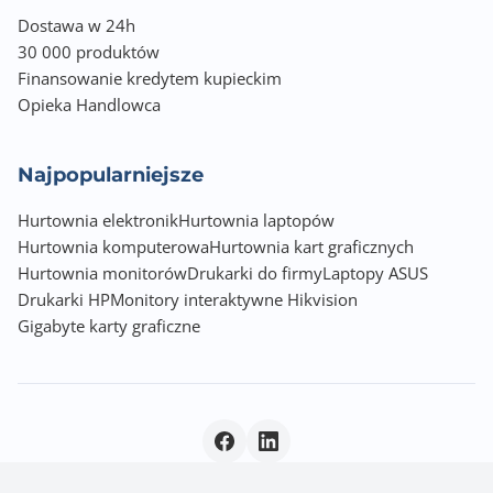
Dostawa w 24h
30 000 produktów
Finansowanie kredytem kupieckim
Opieka Handlowca
Najpopularniejsze
Hurtownia elektronik
Hurtownia laptopów
Hurtownia komputerowa
Hurtownia kart graficznych
Hurtownia monitorów
Drukarki do firmy
Laptopy ASUS
Drukarki HP
Monitory interaktywne Hikvision
Gigabyte karty graficzne
Polityka prywatności
|
© 2026 Incom Group SA