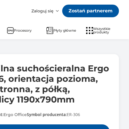
Zostań partnerem
Zaloguj się
Wszystkie
Procesory
Płyty główne
produkty
lna suchościeralna Ergo
6, orientacja pozioma,
tronna, z półką,
licy 1190x790mm
t:
Symbol producenta:
ER-306
Ergo Office