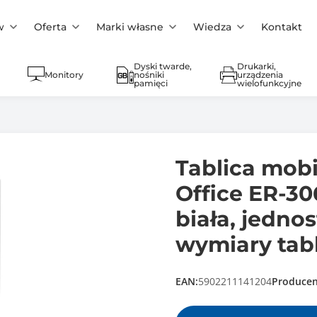
w
Oferta
Marki własne
Wiedza
Kontakt
Dyski twarde,
Drukarki,
Monitory
nośniki
urządzenia
pamięci
wielofunkcyjne
Tablica mobi
Office ER-30
biała, jednos
wymiary tab
EAN:
5902211141204
Producen