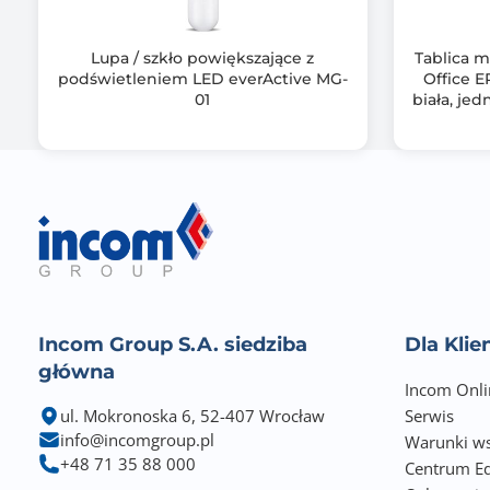
Lupa / szkło powiększające z
Tablica m
podświetleniem LED everActive MG-
Office E
01
biała, je
t
Incom Group S.A. siedziba
Dla Kli
główna
Incom Onli
ul. Mokronoska 6, 52-407 Wrocław
Serwis
info@incomgroup.pl
Warunki ws
+48 71 35 88 000
Centrum Ed