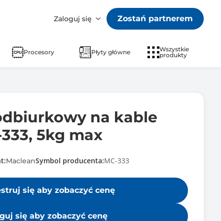
Zostań partnerem
Zaloguj się
Wszystkie
Procesory
Płyty główne
produkty
odbiurkowy na kable
333, 5kg max
t:
Symbol producenta:
MC-333
Maclean
estruj się aby zobaczyć cenę
guj się aby zobaczyć cenę