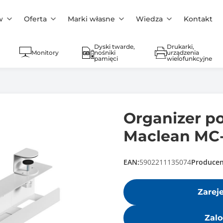
w
Oferta
Marki własne
Wiedza
Kontakt
Dyski twarde,
Drukarki,
Monitory
nośniki
urządzenia
pamięci
wielofunkcyjne
Organizer p
Maclean MC-
EAN:
5902211135074
Producen
Zarej
Zalo