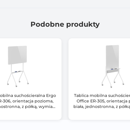
Podobne produkty
obilna suchościeralna Ergo
Tablica mobilna suchoście
R-306, orientacja pozioma,
Office ER-305, orientacja
dnostronna, z półką, wymiary
biała, jednostronna, z półk
ablicy 1190x790mm
tablicy 1190x790