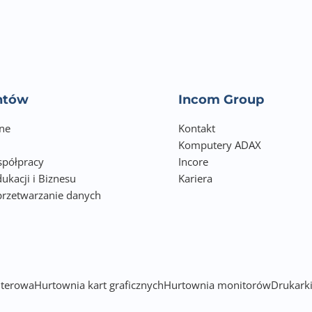
entów
Incom Group
ne
Kontakt
Komputery ADAX
półpracy
Incore
ukacji i Biznesu
Kariera
przetwarzanie danych
h
terowa
Hurtownia kart graficznych
Hurtownia monitorów
Drukarki