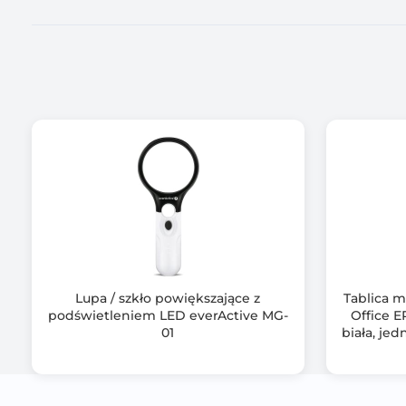
Lupa / szkło powiększające z
Tablica m
podświetleniem LED everActive MG-
Office E
01
biała, je
t