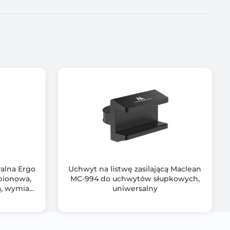
ralna Ergo
Uchwyt na listwę zasilającą Maclean
 pionowa,
MC-994 do uchwytów słupkowych,
ą, wymiary
uniwersalny
mm