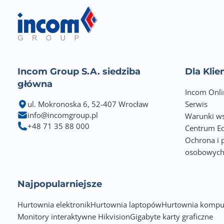
Incom Group S.A. siedziba
Dla Kli
główna
Incom Onli
ul. Mokronoska 6, 52-407 Wrocław
Serwis
info@incomgroup.pl
Warunki ws
+48 71 35 88 000
Centrum Ed
Ochrona i 
osobowyc
Najpopularniejsze
Hurtownia elektronik
Hurtownia laptopów
Hurtownia kompu
Monitory interaktywne Hikvision
Gigabyte karty graficzne