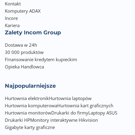
Kontakt
Komputery ADAX
Incore
Kariera
Zalety Incom Group
Dostawa w 24h
30 000 produktów
Finansowanie kredytem kupieckim
Opieka Handlowca
Najpopularniejsze
Hurtownia elektronik
Hurtownia laptopów
Hurtownia komputerowa
Hurtownia kart graficznych
Hurtownia monitorów
Drukarki do firmy
Laptopy ASUS
Drukarki HP
Monitory interaktywne Hikvision
Gigabyte karty graficzne