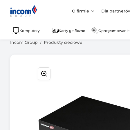
O firmie
Dla partneró
Komputery
Karty graficzne
Oprogramowanie
Incom Group
Produkty sieciowe