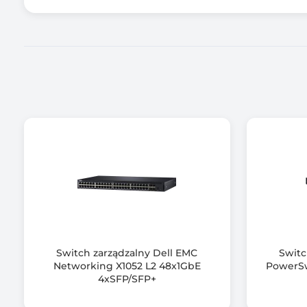
Ilość portów RJ-45 10GbE
Ilość portów SFP+ 10GbE
Ilość portów COMBO / SFP+ 10GbE
Ilość portów QSFP+
Ilość portów QSFP28
Port PoE
Obsługiwane protokoły / Zgodność z normami
Switch zarządzalny Dell EMC
Switc
Networking X1052 L2 48x1GbE
PowerSw
4xSFP/SFP+