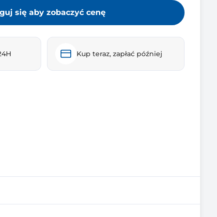
guj się aby zobaczyć cenę
24H
Kup teraz, zapłać później