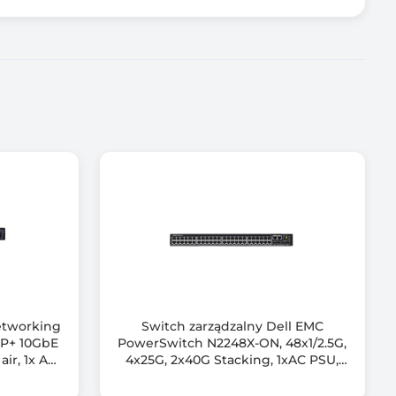
etworking
Switch zarządzalny Dell EMC
FP+ 10GbE
PowerSwitch N2248X-ON, 48x1/2.5G,
air, 1x AC
4x25G, 2x40G Stacking, 1xAC PSU,
IO/PS airflow, OS6