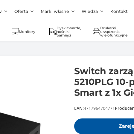
w
Oferta
Marki własne
Wiedza
Kontakt
Dyski twarde,
Drukarki,
Monitory
nośniki
urządzenia
pamięci
wielofunkcyjne
Switch zarz
5210PLG 10-
Smart z 1x 
EAN:
4717964704771
Producen
Zarej