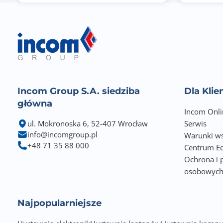
Incom Group S.A. siedziba
Dla Kli
główna
Dodatkowe funkcje urządzenia
Incom Onli
ul. Mokronoska 6, 52-407 Wrocław
Serwis
Rozmiar tablicy MAC
info@incomgroup.pl
Warunki ws
+48 71 35 88 000
Centrum Ed
Zarządzanie przez WWW (Smart)
Ochrona i 
osobowyc
Zarządzanie z lini poleceń (CLI)
Przepustowość (Gb/s)
Najpopularniejsze