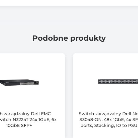
0 szt.
0 szt.
Podobne produkty
0 szt.
0 szt.
0 szt.
Tak
IEEE 802.3 10 Base-T (RJ45)
IEEE 802.3u 100 Base-T (RJ45)
h zarządzalny Dell EMC
Switch zarządzalny Dell N
IEEE 802.3ab 1000 Base-T (RJ45)
itch N3224T 24x 1GbE, 6x
S3048-ON, 48x 1GbE, 4x S
10GbE SFP+
ports, Stacking, IO to PSU 
IEEE 802.3x Flow control
PSU, DNOS 1
IEEE 802.3ad Link Aggregation Control Protocol (LACP)