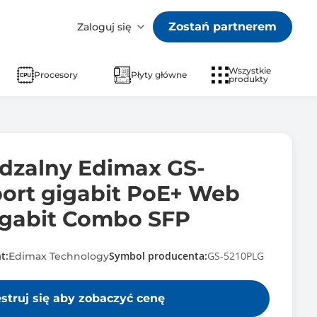
Zostań partnerem
Zaloguj się
Wszystkie
Procesory
Płyty główne
produkty
ądzalny Edimax GS-
port gigabit PoE+ Web
Gigabit Combo SFP
t:
Symbol producenta:
GS-5210PLG
Edimax Technology
estruj się aby zobaczyć cenę