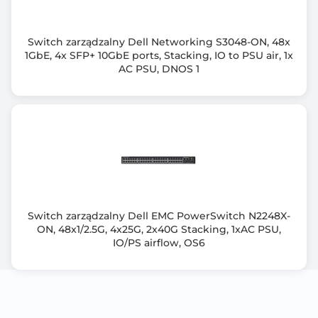
Ethernet (EEE)
IEEE 802.1Q VLAN (Virtual Local Area Network - Dot1q)
Switch zarządzalny Dell Networking S3048-ON, 48x
IEEE 802.1p Priorytetyzacja ruchu
1GbE, 4x SFP+ 10GbE ports, Stacking, IO to PSU air, 1x
AC PSU, DNOS 1
Dodatkowe funkcje urządzenia
QoS (Quality of Service)
Rozmiar tablicy MAC
4 K
Zarządzanie przez WWW (Smart)
Tak
Switch zarządzalny Dell EMC PowerSwitch N2248X-
Zarządzanie z lini poleceń (CLI)
ON, 48x1/2.5G, 4x25G, 2x40G Stacking, 1xAC PSU,
Nie
IO/PS airflow, OS6
Przepustowość (Gb/s)
16.0