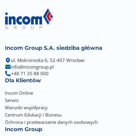
Szybkość przekierowań pakietów (Mpps)
35.71
Ramka Jumbo (Bajt)
9216
Bufor pamięci
Incom Group S.A. siedziba główna
128 KB
ul. Mokronoska 6, 52-407 Wrocław
Wymiary [G x S x W] (mm)
info@incomgroup.pl
85 x 155 x 26
+48 71 35 88 000
Dla Klientów
Waga netto (kg)
0.325
Incom Online
Serwis
Informacje dodatkowe
Warunki współpracy
Sposób transmisji: Store and forward
Centrum Edukacji i Biznesu
Forwarding Rates:Max. 11.9Mpps
Ochrona i przetwarzanie danych osobowych
Do 8 VLAN i 4096 VLAN ID; 802.1Q Tag-based VLAN
Incom Group
Wykrywanie pętli; Zapobieganie pętli