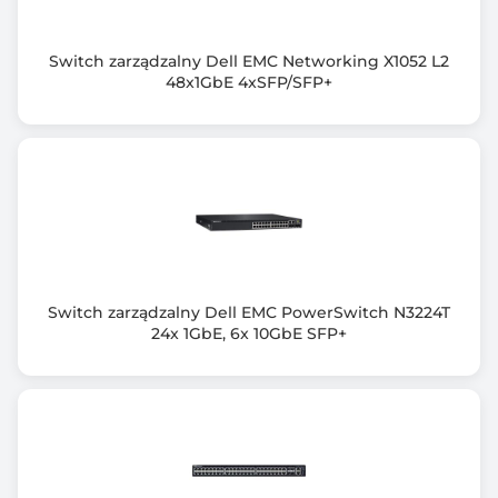
Ilość portów COMBO / SFP+ 10GbE
0 szt.
Switch zarządzalny Dell EMC Networking X1052 L2
48x1GbE 4xSFP/SFP+
Ilość portów QSFP+
0 szt.
Ilość portów QSFP28
0 szt.
Port PoE
Nie
Switch zarządzalny Dell EMC PowerSwitch N3224T
Obsługiwane protokoły / Zgodność z normami
24x 1GbE, 6x 10GbE SFP+
IEEE 802.3 10 Base-T (RJ45)
IEEE 802.3u 100 Base-T (RJ45)
IEEE 802.3ab 1000 Base-T (RJ45)
IEEE 802.3x Flow control
IEEE 802.3ad Link Aggregation Control Protocol (LACP)
IEEE 802.3az Green Ethernet / Energy-Efficient