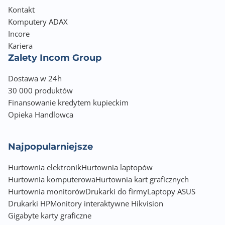
Kontakt
Zabezpieczenia:Broadcast Storm Control
Komputery ADAX
Port Mirroring:Port mirroring dla ruchu ingress i
egress
Incore
Temperatura: Pracy: 0~40°C;Przechowywania:
Kariera
-40~70°C
Zalety Incom Group
Wigotność: Pracy: 10~90% (bez kondensacji)
Dostawa w 24h
Przycisk:Reset; Wentylatory:brak
30 000 produktów
Certyfikaty:CE, FCC, BSMI
Finansowanie kredytem kupieckim
Zasilanie Zewnętrzny zasilacz (DC 5V/1A)
Opieka Handlowca
Najpopularniejsze
Hurtownia elektronik
Hurtownia laptopów
Hurtownia komputerowa
Hurtownia kart graficznych
Hurtownia monitorów
Drukarki do firmy
Laptopy ASUS
Drukarki HP
Monitory interaktywne Hikvision
Gigabyte karty graficzne