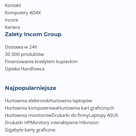
Kontakt
Komputery ADAX
Incore
Kariera
Zalety Incom Group
Dostawa w 24h
30 000 produktów
Finansowanie kredytem kupieckim
Opieka Handlowca
Najpopularniejsze
Hurtownia elektronik
Hurtownia laptopów
Hurtownia komputerowa
Hurtownia kart graficznych
Hurtownia monitorów
Drukarki do firmy
Laptopy ASUS
Drukarki HP
Monitory interaktywne Hikvision
Gigabyte karty graficzne