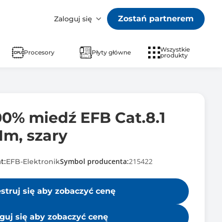
Zostań partnerem
Zaloguj się
Wszystkie
Procesory
Płyty główne
produkty
00% miedź EFB Cat.8.1
1m, szary
t:
Symbol producenta:
215422
EFB-Elektronik
estruj się aby zobaczyć cenę
guj się aby zobaczyć cenę