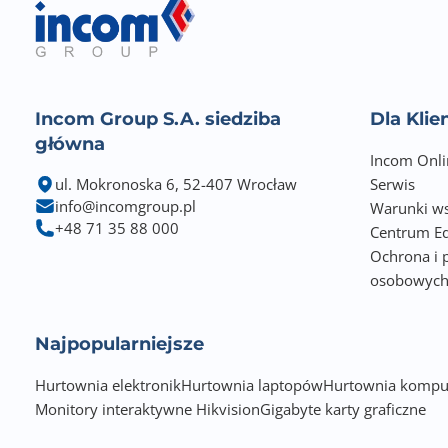
Incom Group S.A. siedziba
Dla Kli
główna
Incom Onli
ul. Mokronoska 6, 52-407 Wrocław
Serwis
info@incomgroup.pl
Warunki ws
+48 71 35 88 000
Centrum Ed
Ochrona i 
osobowyc
Najpopularniejsze
Hurtownia elektronik
Hurtownia laptopów
Hurtownia kompu
Monitory interaktywne Hikvision
Gigabyte karty graficzne