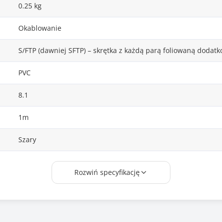
0.25 kg
Okablowanie
S/FTP (dawniej SFTP) – skrętka z każdą parą foliowaną dodatk
PVC
8.1
1m
Szary
Średnica zewnętrzna kabla: 8 mm
Rozwiń specyfikację
Rozmiar AWG: 24/7
Kodowanie: TIA/EIA 568B
Promień gięcia: >40 mm