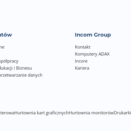
entów
Incom Group
ne
Kontakt
Komputery ADAX
półpracy
Incore
ukacji i Biznesu
Kariera
przetwarzanie danych
h
terowa
Hurtownia kart graficznych
Hurtownia monitorów
Drukarki