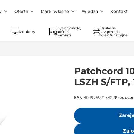
w
Oferta
Marki własne
Wiedza
Kontakt
Dyski twarde,
Drukarki,
Monitory
nośniki
urządzenia
pamięci
wielofunkcyjne
Patchcord 1
LSZH S/FTP, 
EAN:
4049759215422
Producen
Zarej
Zalo