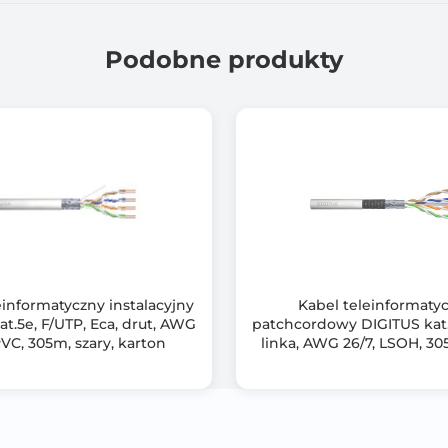
Częstotliwość: 2000 MHz
Podobne produkty
einformatyczny instalacyjny
Kabel teleinformaty
at.5e, F/UTP, Eca, drut, AWG
patchcordowy DIGITUS kat.
PVC, 305m, szary, karton
linka, AWG 26/7, LSOH, 305
karton