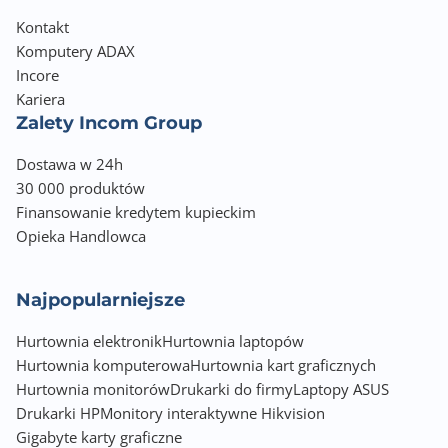
Kontakt
Komputery ADAX
Incore
Kariera
Zalety Incom Group
Dostawa w 24h
30 000 produktów
Finansowanie kredytem kupieckim
Opieka Handlowca
Najpopularniejsze
Hurtownia elektronik
Hurtownia laptopów
Hurtownia komputerowa
Hurtownia kart graficznych
Hurtownia monitorów
Drukarki do firmy
Laptopy ASUS
Drukarki HP
Monitory interaktywne Hikvision
Gigabyte karty graficzne