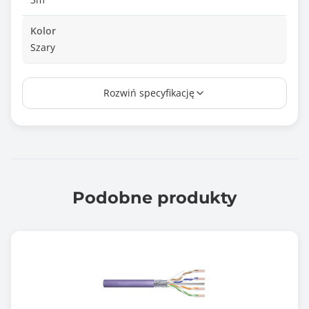
Kolor
Szary
Informacje dodatkowe
Rozwiń specyfikację
Średnica powłoki zewnętrznej: 6,5 mm
Klasa niepalności: zgodnie z normą IEC60332-1
Klasa bezhalogenowości: zgodnie z normą IEC60754-
2
Klasa niskiej emisji dymu: zgodnie z normą IEC61034
Pasmo: 500 MHz
Podobne produkty