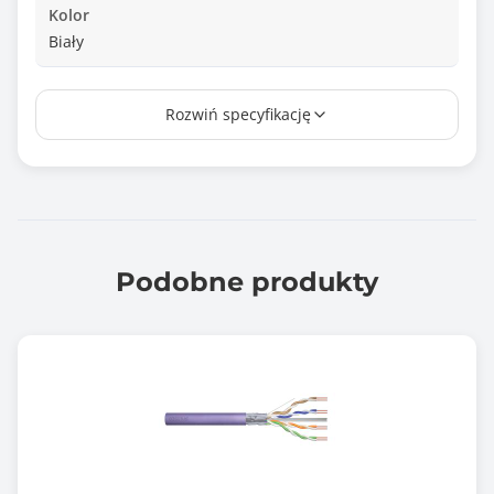
Kolor
Biały
Informacje dodatkowe
Rozwiń specyfikację
Średnica powłoki zewnętrznej: 6,2 mm
Klasa niepalności: zgodnie z normą IEC60332-1
Klasa bezhalogenowości: tak
Klasa niskiej emisji dymu: tak
Pasmo: 250 MHz
Podobne produkty