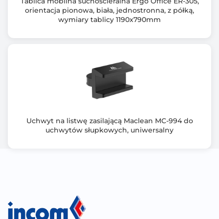
Tablica mobilna suchościeralna Ergo Office ER-305,
orientacja pionowa, biała, jednostronna, z półką,
wymiary tablicy 1190x790mm
Uchwyt na listwę zasilającą Maclean MC-994 do
uchwytów słupkowych, uniwersalny